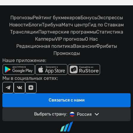
Прогнозы
Рейтинг букмекеров
Бонусы
Экспрессы
Новости
Блоги
Трибуна
Матч центр
Гид по Ставкам
Трансляции
Партнерские программы
Статистика
Капперы
VIP прогнозы
О Нас
Редакционная политика
Вакансии
Фрибеты
Промокоды
Наше приложение:
Мы в социальных сетях:
Связаться с нами
Выбрать страну:
Россия