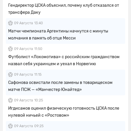
Гендиректор ЦСКА объяснил, почему клуб отказался от
трансфера Даку
09 Августа
13:40
Матчи чемпионата Аргентины начнутся с минуты
молчания в память об отце Месси
09 Августа
11:50
Футболист «Локомотива» с российским гражданством
назвал себя украинцем и уехал в Норвегию
09 Августа
11:15
Сафонова освистали после замены в товарищеском
матче ПСЖ — «Манчестер Юнайтед»
09 Августа
10:25
Игдисамов оценил физическую готовность ЦСКА после
нулевой ничьей с «Ростовом»
09 Августа
09:25