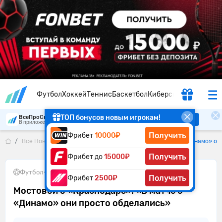
Футбол
Хоккей
Теннис
Баскетбол
Киберспорт
ТОП бонусов новым игрокам!
ВсеПроСпорт
Скачать
В приложении удобнее
Получить
Фрибет
10000₽
Все Новости
Мостовой о «Краснодаре»: «В матче с «Динамо» он
Получить
Фрибет до
15000₽
Футбол
•
12.05.2026
Получить
Фрибет
2500₽
Мостовой о «Краснодаре»: «В матче с
«Динамо» они просто обделались»