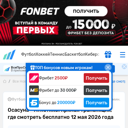
Футбол
Хоккей
Теннис
Баскетбол
Киберспорт
ТОП бонусов новым игрокам!
ВсеПроСпорт
Скачать
В приложении удобнее
Получить
Фрибет
2500₽
Все Новости
Осасуна – Атлетико: прямая трансляция, где смотре
Получить
Фрибет до
30 000₽
Футбол
•
12.05.2026
2 мин.
Получить
Бонус до
200000₽
Осасуна – Атлетико: прямая трансляция,
где смотреть бесплатно 12 мая 2026 года