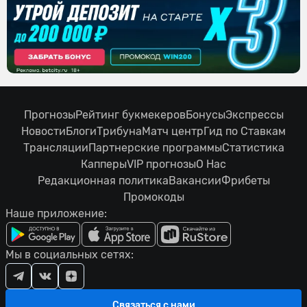
Прогнозы
Рейтинг букмекеров
Бонусы
Экспрессы
Новости
Блоги
Трибуна
Матч центр
Гид по Ставкам
Трансляции
Партнерские программы
Статистика
Капперы
VIP прогнозы
О Нас
Редакционная политика
Вакансии
Фрибеты
Промокоды
Наше приложение:
Мы в социальных сетях:
Связаться с нами