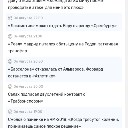
Даку о «Спартаке»: «Команда из 80 минут может
проводить в атаке, для меня это плюс»
06 Августа
22:00
«Локомотив» может отдать Веру в аренду «Оренбургу»
06 Августа
21:00
«Реал» Мадрид пытался сбить цену на Родри, затягивая
трансфер
06 Августа
20:30
«Барселона» отказалась от Альвареса. Форвард
останется в «Атлетико»
06 Августа
20:00
Салах подписал двухлетний контракт с
«Трабзонспором»
06 Августа
19:00
Смолов о паненке на ЧМ-2018: «Когда трясутся коленки,
принимаешь самое плохое решение»