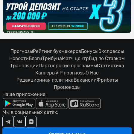
Прогнозы
Рейтинг букмекеров
Бонусы
Экспрессы
Новости
Блоги
Трибуна
Матч центр
Гид по Ставкам
Трансляции
Партнерские программы
Статистика
Капперы
VIP прогнозы
О Нас
Редакционная политика
Вакансии
Фрибеты
Промокоды
Наше приложение:
Мы в социальных сетях: