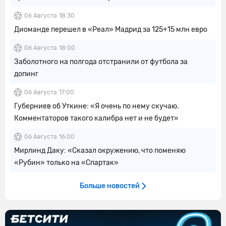
06 Августа
18:30
Диоманде перешел в «Реал» Мадрид за 125+15 млн евро
06 Августа
18:00
Заболотного на полгода отстранили от футбола за
допинг
06 Августа
17:00
Губерниев об Уткине: «Я очень по нему скучаю.
Комментаторов такого калибра нет и не будет»
06 Августа
16:00
Мирлинд Даку: «Сказал окружению, что поменяю
«Рубин» только на «Спартак»
Больше новостей