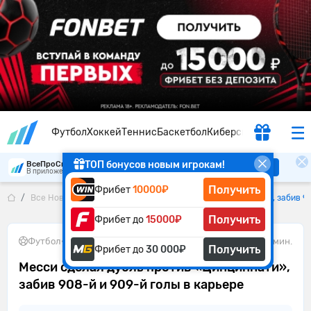
Футбол
Хоккей
Теннис
Баскетбол
Киберспорт
ТОП бонусов новым игрокам!
ВсеПроСпорт
Скачать
В приложении удобнее
Получить
Фрибет
10000₽
Все Новости
Месси сделал дубль против «Цинциннати», забив 90
Получить
Фрибет до
15000₽
Футбол
•
14.05.2026
1 мин.
Получить
Фрибет до
30 000₽
Месси сделал дубль против «Цинциннати»,
забив 908-й и 909-й голы в карьере