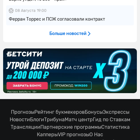
08 Августа
19:00
Ферран Торрес и ПСЖ согласовали контракт
Больше новостей
Прогнозы
Рейтинг букмекеров
Бонусы
Экспрессы
Новости
Блоги
Трибуна
Матч центр
Гид по Ставкам
Трансляции
Партнерские программы
Статистика
Капперы
VIP прогнозы
О Нас