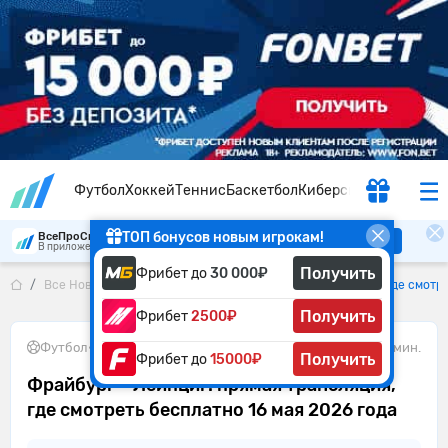
Футбол
Хоккей
Теннис
Баскетбол
Киберспорт
ТОП бонусов новым игрокам!
ВсеПроСпорт
Скачать
В приложении удобнее
Получить
Фрибет до
30 000₽
Все Новости
Фрайбург – Лейпциг: прямая трансляция, где смотре
Получить
Фрибет
2500₽
Футбол
•
16.05.2026
2 мин.
Получить
Фрибет до
15000₽
Фрайбург – Лейпциг: прямая трансляция,
где смотреть бесплатно 16 мая 2026 года