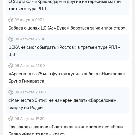
«Спартак» - «Краснодар» и другие интересные матчи
третьего тура РПЛ
09 Августа
01:31
Бабаев о целях ЦСКА: «Будем бороться за чемпионство»
08 Августа
23:00
ЦСКА не смог обыграть «Ростов» в третьем туре РПЛ –
0:0
08 Августа
21:00
«Арсенал» за 75 млн фунтов купил хавбека «Ньюкасла»
Бруно Гимараэса
08 Августа
20:00
«Манчестер Сити» не намерен делать «Барселоне»
скидку на Родри
08 Августа
19:30
Глушаков о шансах «Спартака» на чемпионство: «Если
Барко уйдет, то все – крах»