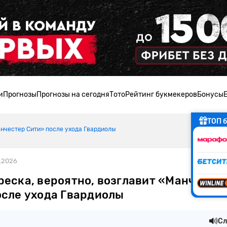
и
Прогнозы
Прогнозы на сегодня
Тото
Рейтинг букмекеров
Бонусы
ТОП б
анчестер Сити» после ухода Гвардиолы
5.2026
реска, вероятно, возглавит «Манчесте
осле ухода Гвардиолы
Сл