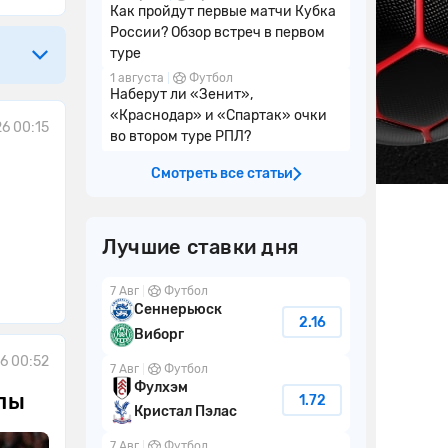
Как пройдут первые матчи Кубка
России? Обзор встреч в первом
туре
1 августа
Футбол
Наберут ли «Зенит»,
«Краснодар» и «Спартак» очки
26 00:15
во втором туре РПЛ?
Смотреть все статьи
Лучшие ставки дня
7 Авг
Футбол
Сеннерьюск
2.16
Виборг
6 00:52
7 Авг
Футбол
Фулхэм
олы
1.72
Кристал Пэлас
7 Авг
Футбол