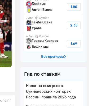
Бавария
1.80
Астон Вилла
7 Авг
Футбол
Гамба Осака
2.35
Урава
6 Авг
Футбол
Градец Кралове
1.69
Бешикташ
Все прогнозы
Гид по ставкам
Налог на выигрыш в
букмекерских конторах
России: правила 2026 года
6 09:00