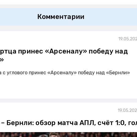
Комментарии
19.05.20
ертца принес «Арсеналу» победу над
»
а с углового принес «Арсеналу» победу над «Бернли»
19.05.202
– Бернли: обзор матча АПЛ, счёт 1:0, г