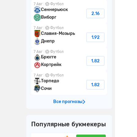
7 Авг
Футбол
Сеннерьюск
2.16
Виборг
7 Авг
Футбол
Славия-Мозырь
1.92
Днепр
7 Авг
Футбол
Брюгге
1.82
Кортрейк
7 Авг
Футбол
Торпедо
1.82
Сочи
Все прогнозы
Популярные букмекеры