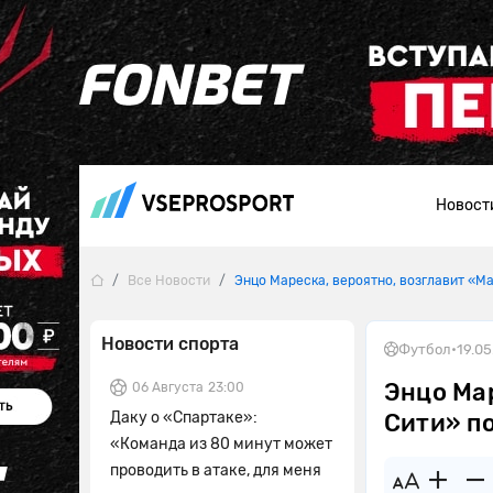
Новост
Все Новости
Энцо Мареска, вероятно, возглавит «М
Новости спорта
Футбол
•
19.0
Энцо Ма
06 Августа
23:00
Даку о «Спартаке»:
Сити» п
«Команда из 80 минут может
проводить в атаке, для меня