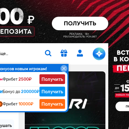
Еще…
онусов новым игрокам!
Получить
Фрибет
2500₽
Получить
Бонус до
4 мин.
200000₽
р
Получить
Фрибет
10000₽
ушать