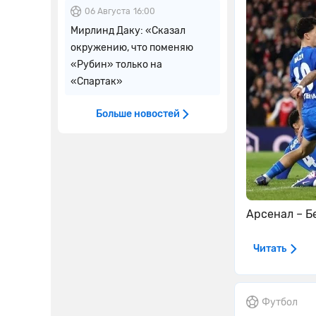
06 Августа
16:00
Мирлинд Даку: «Сказал
окружению, что поменяю
«Рубин» только на
«Спартак»
Больше новостей
Арсенал – Б
Читать
Футбол