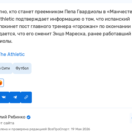
тно, кто станет преемником Пепа Гвардиолы в «Манчест
Athletic подтверждает информацию о том, что испанский
покинет пост главного тренера «горожан» по окончании 
дается, что его сменит Энцо Мареска, ранее работавший
иолы.
he Athletic
 Сити
Футбол
лий Рябинко
т сайта
лена и проверена редакцией ВсеПроСпорт: 19 Мая 2026