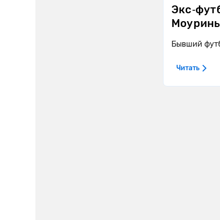
Экс‑фут
Моурин
Бывший футб
Читать