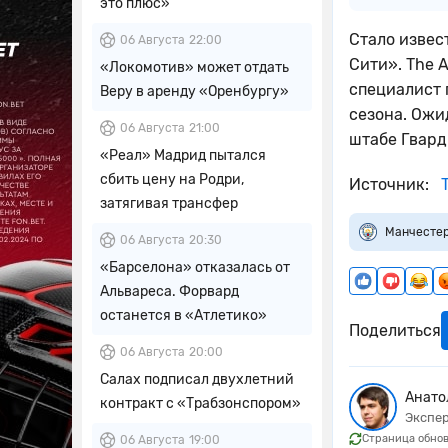
это плюс»
Стало извес
06 Августа
22:00
Сити». The 
«Локомотив» может отдать
специалист 
Веру в аренду «Оренбургу»
сезона. Ожи
06 Августа
21:00
штабе Гвард
«Реал» Мадрид пытался
сбить цену на Родри,
Источник:
T
затягивая трансфер
Манчестер
06 Августа
20:30
«Барселона» отказалась от
Альвареса. Форвард
останется в «Атлетико»
Поделиться
06 Августа
20:00
Салах подписал двухлетний
Анато
контракт с «Трабзонспором»
Экспер
Страница обнов
06 Августа
19:00