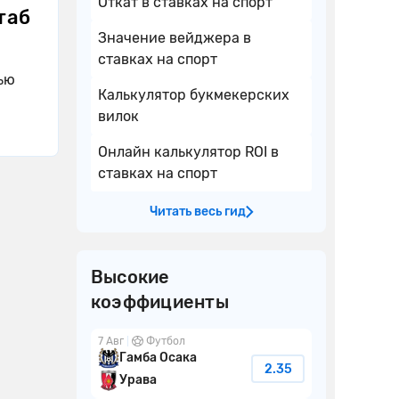
Откат в ставках на спорт
таб
Значение вейджера в
ставках на спорт
ью
Калькулятор букмекерских
вилок
Онлайн калькулятор ROI в
ставках на спорт
Читать весь гид
Высокие
коэффициенты
7 Авг
Футбол
Гамба Осака
2.35
Урава