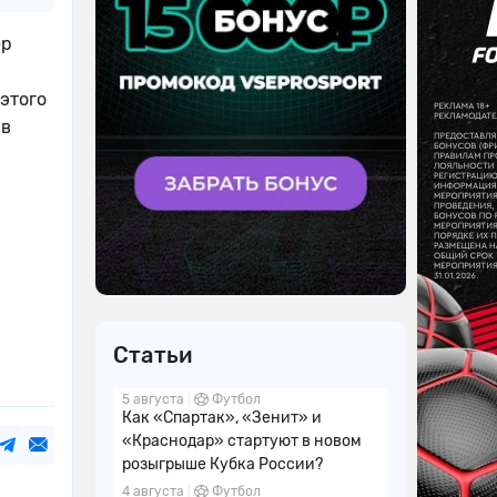
ер
этого
 в
Статьи
5 августа
Футбол
Как «Спартак», «Зенит» и
«Краснодар» стартуют в новом
розыгрыше Кубка России?
4 августа
Футбол