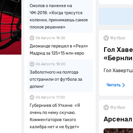
Смолов о паненке на
ЧМ-2018: «Когда трясутся
коленки, принимаешь самое
плохое решение»
Футбол
06 Августа
18:30
Диоманде перешел в «Реал»
Гол Хав
Мадрид за 125+15 млн евро
«Бернли
06 Августа
18:00
Гол Хавертц
Заболотного на полгода
отстранили от футбола за
Читать
допинг
06 Августа
17:00
Губерниев об Уткине: «Я
Футбол
очень по нему скучаю.
Арсенал 
Комментаторов такого
калибра нет и не будет»