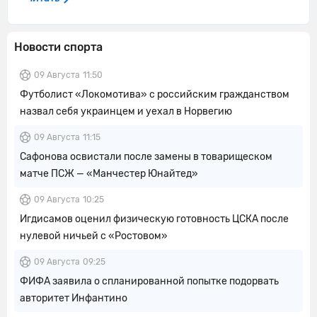
Новости спорта
09 Августа
11:50
Футболист «Локомотива» с российским гражданством
назвал себя украинцем и уехал в Норвегию
09 Августа
11:15
Сафонова освистали после замены в товарищеском
матче ПСЖ — «Манчестер Юнайтед»
09 Августа
10:25
Игдисамов оценил физическую готовность ЦСКА после
нулевой ничьей с «Ростовом»
09 Августа
09:25
ФИФА заявила о спланированной попытке подорвать
авторитет Инфантино