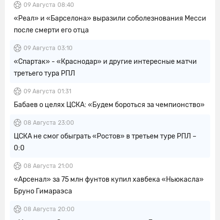
09 Августа
08:40
«Реал» и «Барселона» выразили соболезнования Месси
после смерти его отца
09 Августа
03:10
«Спартак» - «Краснодар» и другие интересные матчи
третьего тура РПЛ
09 Августа
01:31
Бабаев о целях ЦСКА: «Будем бороться за чемпионство»
08 Августа
23:00
ЦСКА не смог обыграть «Ростов» в третьем туре РПЛ –
0:0
08 Августа
21:00
«Арсенал» за 75 млн фунтов купил хавбека «Ньюкасла»
Бруно Гимараэса
08 Августа
20:00