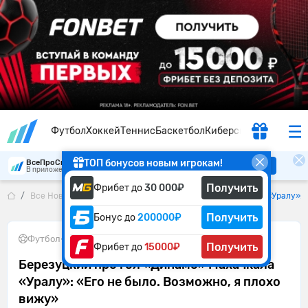
Футбол
Хоккей
Теннис
Баскетбол
Киберспорт
ТОП бонусов новым игрокам!
ВсеПроСпорт
Скачать
В приложении удобнее
Получить
Фрибет до
30 000₽
Все Новости
Березуцкий про гол «Динамо» Махачкала «Уралу»: «
Получить
Бонус до
200000₽
Футбол
•
20.05.2026
Получить
Фрибет до
15000₽
Березуцкий про гол «Динамо» Махачкала
«Уралу»: «Его не было. Возможно, я плохо
вижу»