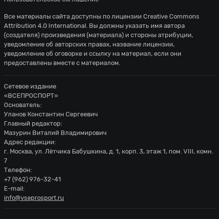
Все материалы сайта доступны по лицензии
Creative Commons
Attribution 4.0 International
. Вы должны указать имя автора
(создателя) произведения (материала) и стороны атрибуции,
уведомление об авторских правах, название лицензии,
уведомление об оговорке и ссылку на материал, если они
предоставлены вместе с материалом.
Сетевое издание
«ВСЕПРОСПОРТ»
Основатель:
Уланов Константин Сергеевич
Главный редактор:
Мазурин Виталий Владимирович
Адрес редакции:
г. Москва, ул. Лётчика Бабушкина, д. 1, корп. 3, этаж 1, пом. VIII, комн.
7
Телефон:
+7 (962) 976-32-41
E-mail:
info@vseprosport.ru