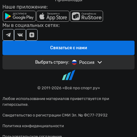
Наше приложение:
Мы в социальных сетях:
Связаться с нами
Выбрать страну:
Россия
© 2011-2026 «Всё про спорт.ру»
Любое использование материалов приветствуется при
гиперссылке.
Свидетельство о регистрации СМИ Эл. № ФС77-73932
Политика конфиденциальности
Пользовательское соглашение