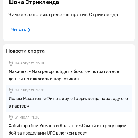
Шона Стрикленда
Чимаев запросил реванш против Стрикленда
Читать
Новости спорта
04 Августа
16:00
Махачев: «Макгрегор пойдет в бокс, он потратил все
деньги на алкоголь и наркотики»
04 Августа
12:41
Ислам Махачев: «Финиширую Гэрри, когда переведу его
в партер»
31 Июля
11:00
Хабиб про бой Усмана и Колгана: «Самый интригующий
бой за пределами UFC в легком весе»