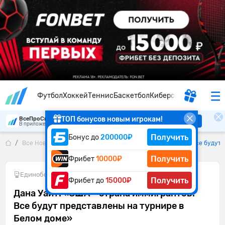
Футбол
Хоккей
Теннис
Баскетбол
Киберспорт
ТОП бонусов новым игрокам!
ВсеПроСпорт
Скачать
В приложении удобнее
Получить
Бонус до
200000₽
Все Новости
Дана Уайт: «США – страна иммигрантов. Все будут
Получить
Фрибет
10000₽
Единоборства
•
20.05.2026
Получить
Фрибет до
15000₽
Дана Уайт: «США – страна иммигрантов.
Все будут представлены на турнире в
Белом доме»