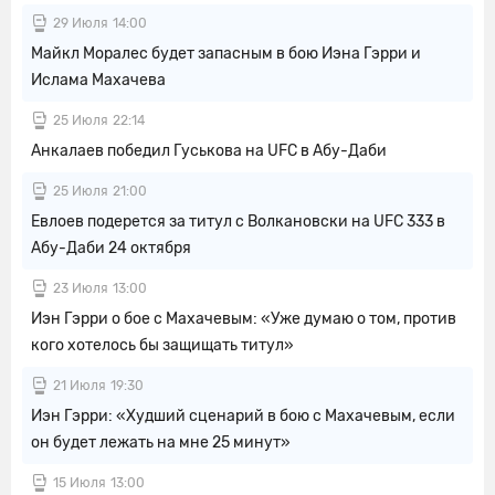
29 Июля
14:00
Майкл Моралес будет запасным в бою Иэна Гэрри и
Ислама Махачева
25 Июля
22:14
Анкалаев победил Гуськова на UFC в Абу-Даби
25 Июля
21:00
Евлоев подерется за титул с Волкановски на UFC 333 в
Абу-Даби 24 октября
23 Июля
13:00
Иэн Гэрри о бое с Махачевым: «Уже думаю о том, против
кого хотелось бы защищать титул»
21 Июля
19:30
Иэн Гэрри: «Худший сценарий в бою с Махачевым, если
он будет лежать на мне 25 минут»
15 Июля
13:00