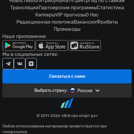
Новости
Блоги
Трибуна
Матч центр
Гид по Ставкам
Трансляции
Партнерские программы
Статистика
Капперы
VIP прогнозы
О Нас
Редакционная политика
Вакансии
Фрибеты
Промокоды
Наше приложение:
Мы в социальных сетях:
Связаться с нами
Выбрать страну:
Россия
© 2011-2026 «Всё про спорт.ру»
Любое использование материалов приветствуется при
гиперссылке.