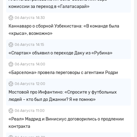
комиссии за переход в «Галатасарай»
06 Августа
14:30
Каннаваро о сборной Узбекистана: «В команде была
«крыса», возможно»
06 Августа
14:15
«Спартак» объявил о переходе Даку из «Рубина»
06 Августа
14:00
«Барселона» провела переговоры с агентами Родри
06 Августа
12:00
Мостовой про Инфантино: «Спросите у футбольных
людей – кто был до Джанни? Я не помню»
06 Августа
11:00
«Реал» Мадрид и Винисиус договорились о продлении
контракта