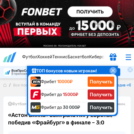
Футбол
Хоккей
Теннис
Баскетбол
Киберспорт
ТОП бонусов новым игрокам!
ВсеПроСпорт
Скачать
В приложении удобнее
Получить
Фрибет
10000₽
Все Новости
«Астон Вилла» выиграла Лигу Европы, победив «Фра
Получить
Фрибет до
15000₽
Футбол
•
21.05.2026
4 мин.
Получить
Фрибет до
30 000₽
«Астон Вилла» выиграла Лигу Европы,
победив «Фрайбург» в финале – 3:0