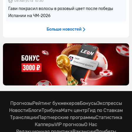
06 Августа
10:30
Гави покрасил волосы в розовый цвет после победы
Испании на ЧМ-2026
Больше новостей
Прогнозы
Рейтинг букмекеров
Бонусы
Экспрессы
Новости
Блоги
Трибуна
Матч центр
Гид по Ставкам
Трансляции
Партнерские программы
Статистика
Капперы
VIP прогнозы
О Нас
Редакционная политика
Вакансии
Фрибеты