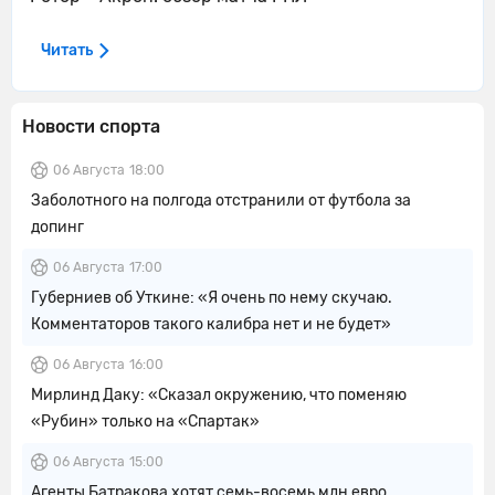
Читать
Новости спорта
06 Августа
18:00
Заболотного на полгода отстранили от футбола за
допинг
06 Августа
17:00
Губерниев об Уткине: «Я очень по нему скучаю.
Комментаторов такого калибра нет и не будет»
06 Августа
16:00
Мирлинд Даку: «Сказал окружению, что поменяю
«Рубин» только на «Спартак»
06 Августа
15:00
Агенты Батракова хотят семь-восемь млн евро