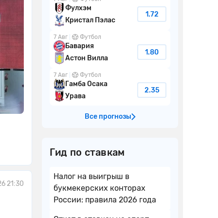
Фулхэм
1.72
Кристал Пэлас
7 Авг
Футбол
Бавария
1.80
Астон Вилла
7 Авг
Футбол
Гамба Осака
2.35
Урава
Все прогнозы
Гид по ставкам
Налог на выигрыш в
6 21:30
букмекерских конторах
России: правила 2026 года