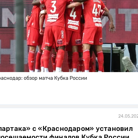
раснодар: обзор матча Кубка России
24.05.202
партака» с «Краснодаром» установил
посещаемости финалов Кубка России