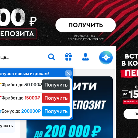
Еще…
онусов новым игрокам!
Получить
Фрибет до
30 000₽
Получить
Фрибет до
2 мин.
15000₽
Получить
Бонус до
200000₽
ушать