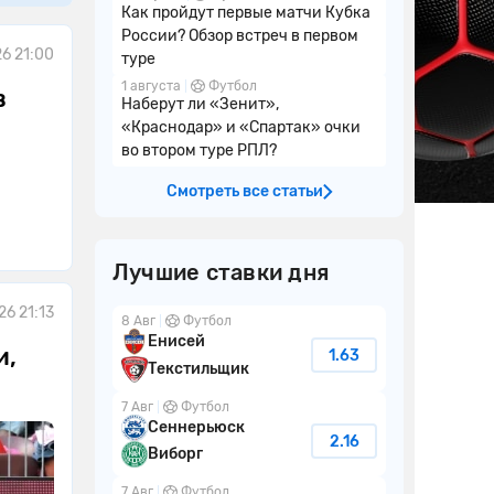
Как пройдут первые матчи Кубка
России? Обзор встреч в первом
6 21:00
туре
1 августа
Футбол
в
Наберут ли «Зенит»,
«Краснодар» и «Спартак» очки
во втором туре РПЛ?
Смотреть все статьи
Лучшие ставки дня
26 21:13
8 Авг
Футбол
Енисей
и,
1.63
Текстильщик
7 Авг
Футбол
Сеннерьюск
2.16
Виборг
7 Авг
Футбол