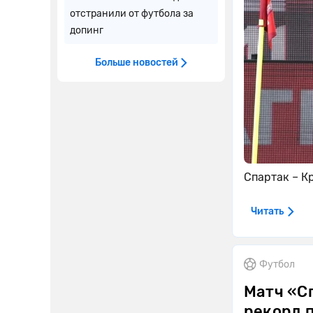
отстранили от футбола за
допинг
Больше новостей
Спартак – К
Читать
Футбол
Матч «С
рекорд 