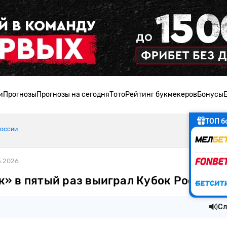
и
Прогнозы
Прогнозы на сегодня
Тото
Рейтинг букмекеров
Бонусы
ТОП б
России
5.2026
к» в пятый раз выиграл Кубок России
Сл