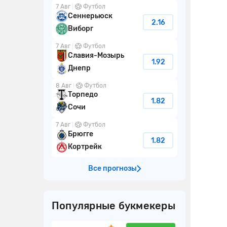
7 Авг
Футбол
Сеннерьюск
2.16
Виборг
7 Авг
Футбол
Славия-Мозырь
1.92
Днепр
8 Авг
Футбол
Торпедо
1.82
Сочи
7 Авг
Футбол
Брюгге
1.82
Кортрейк
Все прогнозы
Популярные букмекеры