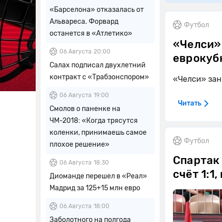
«Барселона» отказалась от
Альвареса. Форвард
Футбол
останется в «Атлетико»
«Челси» 
06 Августа
20:00
еврокуб
Салах подписал двухлетний
контракт с «Трабзонспором»
«Челси» зан
06 Августа
19:00
Читать
Смолов о паненке на
ЧМ-2018: «Когда трясутся
коленки, принимаешь самое
Футбол
плохое решение»
Спартак 
06 Августа
18:30
счёт 1:1,
Диоманде перешел в «Реал»
Мадрид за 125+15 млн евро
06 Августа
18:00
Заболотного на полгода