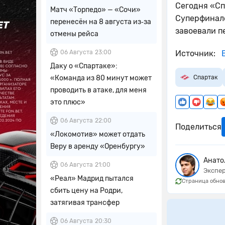
Сегодня «Сп
Матч «Торпедо» — «Сочи»
Суперфинале
перенесён на 8 августа из‑за
завоевали п
отмены рейса
06 Августа
23:00
Источник:
В
Даку о «Спартаке»:
«Команда из 80 минут может
Спартак
проводить в атаке, для меня
это плюс»
06 Августа
22:00
Поделиться
«Локомотив» может отдать
Веру в аренду «Оренбургу»
Анато
06 Августа
21:00
Экспер
«Реал» Мадрид пытался
Страница обнов
сбить цену на Родри,
затягивая трансфер
06 Августа
20:30