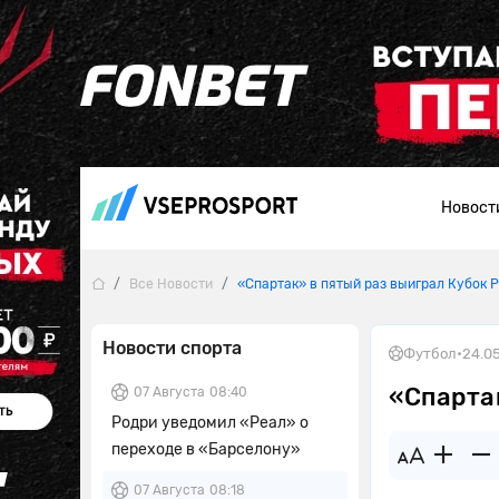
Новост
Все Новости
«Спартак» в пятый раз выиграл Кубок 
Новости спорта
Футбол
•
24.0
«Спарта
07 Августа
08:40
Родри уведомил «Реал» о
переходе в «Барселону»
07 Августа
08:18