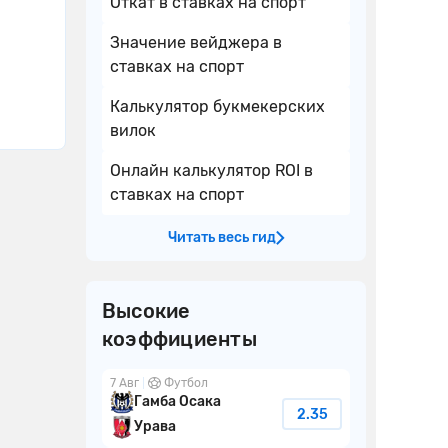
Откат в ставках на спорт
Значение вейджера в
ставках на спорт
Калькулятор букмекерских
вилок
Онлайн калькулятор ROI в
ставках на спорт
Читать весь гид
Высокие
коэффициенты
7 Авг
Футбол
Гамба Осака
2.35
Урава