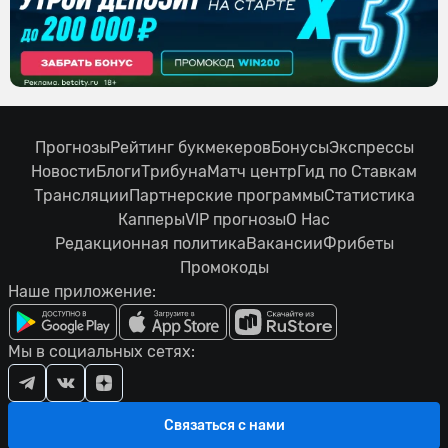
Прогнозы
Рейтинг букмекеров
Бонусы
Экспрессы
Новости
Блоги
Трибуна
Матч центр
Гид по Ставкам
Трансляции
Партнерские программы
Статистика
Капперы
VIP прогнозы
О Нас
Редакционная политика
Вакансии
Фрибеты
Промокоды
Наше приложение:
Мы в социальных сетях:
Связаться с нами