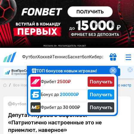
Футбол
Хоккей
Теннис
Баскетбол
Киберспорт
ТОП бонусов новым игрокам!
ВсеПроСпорт
Скачать
В приложении удобнее
Получить
Фрибет
2500₽
Все Новости
Депутат Журова о Сафонове: «Патриотично настро
Получить
Бонус до
200000₽
Футбол
•
01.06.2026
Получить
Фрибет до
30 000₽
Депутат Журова о Сафонове:
«Патриотично настроенные это не
приемлют, наверное»