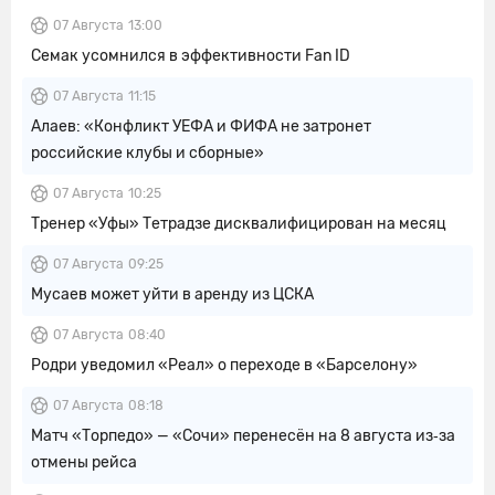
07 Августа
13:00
Семак усомнился в эффективности Fan ID
07 Августа
11:15
Алаев: «Конфликт УЕФА и ФИФА не затронет
российские клубы и сборные»
07 Августа
10:25
Тренер «Уфы» Тетрадзе дисквалифицирован на месяц
07 Августа
09:25
Мусаев может уйти в аренду из ЦСКА
07 Августа
08:40
Родри уведомил «Реал» о переходе в «Барселону»
07 Августа
08:18
Матч «Торпедо» — «Сочи» перенесён на 8 августа из‑за
отмены рейса