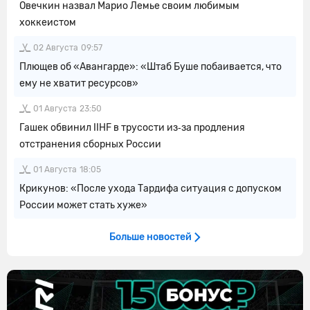
Овечкин назвал Марио Лемье своим любимым
хоккеистом
02 Августа
09:57
Плющев об «Авангарде»: «Штаб Буше побаивается, что
ему не хватит ресурсов»
01 Августа
23:50
Гашек обвинил IIHF в трусости из‑за продления
отстранения сборных России
01 Августа
18:05
Крикунов: «После ухода Тардифа ситуация с допуском
России может стать хуже»
Больше новостей