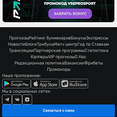
Прогнозы
Рейтинг букмекеров
Бонусы
Экспрессы
Новости
Блоги
Трибуна
Матч центр
Гид по Ставкам
Трансляции
Партнерские программы
Статистика
Капперы
VIP прогнозы
О Нас
Редакционная политика
Вакансии
Фрибеты
Промокоды
Наше приложение:
Мы в социальных сетях:
Связаться с нами