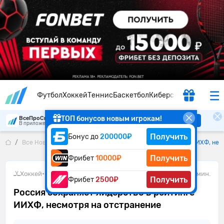
Футбол
Хоккей
Теннис
Баскетбол
Киберспорт
ТОП бонусов новым игрокам!
ВсеПроСпорт
Скачать
В приложении удобнее
Получить
Бонус до
200000₽
Все Новости
Россия сохраняет лидерство в рейтинге ИИХФ, нес
Получить
Фрибет
10000₽
Хоккей
•
06.06.2026
1 мин.
Получить
Фрибет
2500₽
Россия сохраняет лидерство в рейтинге
ИИХФ, несмотря на отстранение