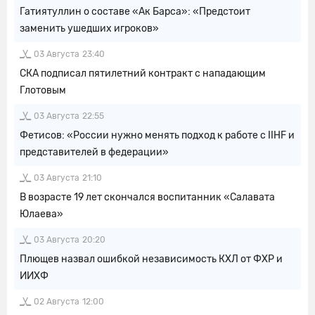
Гатиятуллин о составе «Ак Барса»: «Предстоит
заменить ушедших игроков»
03 Августа
23:40
СКА подписал пятилетний контракт с нападающим
Глотовым
03 Августа
22:55
Фетисов: «России нужно менять подход к работе с IIHF и
представителей в федерации»
03 Августа
21:10
В возрасте 19 лет скончался воспитанник «Салавата
Юлаева»
03 Августа
20:20
Плющев назвал ошибкой независимость КХЛ от ФХР и
ИИХФ
02 Августа
12:00