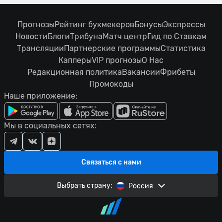
Прогнозы
Рейтинг букмекеров
Бонусы
Экспрессы
Новости
Блоги
Трибуна
Матч центр
Гид по Ставкам
Трансляции
Партнерские программы
Статистика
Капперы
VIP прогнозы
О Нас
Редакционная политика
Вакансии
Фрибеты
Промокоды
Наше приложение:
Мы в социальных сетях:
Связаться с нами
Выбрать страну:
Россия