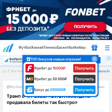
Футбол
Хоккей
Теннис
Баскетбол
Киберспорт
ТОП бонусов новым игрокам!
ВсеПроСпорт
Скачать
В приложении удобнее
Получить
Фрибет до
15000₽
Все Новости
Трамп о ЧМ-2026: «ФИФА никогда не продавала би
Получить
Фрибет до
30 000₽
Футбол
•
11.06.2026
1 мин.
Получить
Бонус до
200000₽
Трамп о ЧМ-2026: «ФИФА никогда не
продавала билеты так быстро»