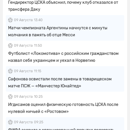
Гендиректор ЦСКА объяснил, почему клуб отказался от
трансфера Даку
09 Августа
13:40
Матчи чемпионата Аргентины начнутся с минуты
молчания в память об отце Месси
09 Августа
11:50
Футболист «Локомотива» с российским гражданством
назвал себя украинцем и уехал в Норвегию
09 Августа
11:15
Сафонова освистали после замены в товарищеском
матче ПСЖ — «Манчестер Юнайтед»
09 Августа
10:25
Игдисамов оценил физическую готовность ЦСКА после
нулевой ничьей с «Ростовом»
09 Августа
09:25