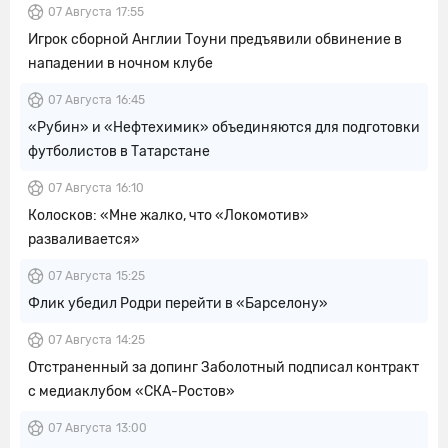
07 Августа
17:55
Игрок сборной Англии Тоуни предъявили обвинение в
нападении в ночном клубе
07 Августа
16:45
«Рубин» и «Нефтехимик» объединяются для подготовки
футболистов в Татарстане
07 Августа
16:10
Колосков: «Мне жалко, что «Локомотив»
разваливается»
07 Августа
15:25
Флик убедил Родри перейти в «Барселону»
07 Августа
14:25
Отстраненный за допинг Заболотный подписал контракт
с медиаклубом «СКА-Ростов»
07 Августа
13:00