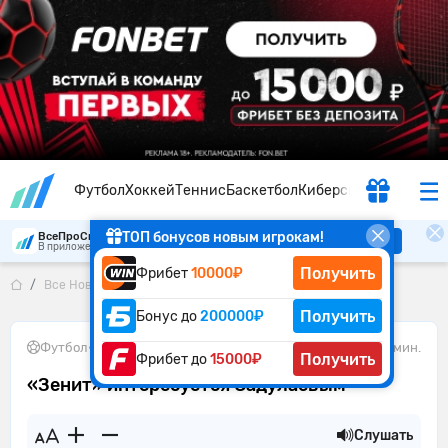
Футбол
Хоккей
Теннис
Баскетбол
Киберспорт
ТОП бонусов новым игрокам!
ВсеПроСпорт
Скачать
В приложении удобнее
Получить
Фрибет
10000₽
Все Новости
«Зенит» интересуется Садулаевым
Получить
Бонус до
200000₽
Футбол
•
11.06.2026
2 мин.
Получить
Фрибет до
15000₽
«Зенит» интересуется Садулаевым
Слушать