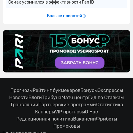
Семак усомнился в эффективности Fan ID
Больше новостей
Прогнозы
Рейтинг букмекеров
Бонусы
Экспрессы
Новости
Блоги
Трибуна
Матч центр
Гид по Ставкам
Трансляции
Партнерские программы
Статистика
Капперы
VIP прогнозы
О Нас
Редакционная политика
Вакансии
Фрибеты
Промокоды