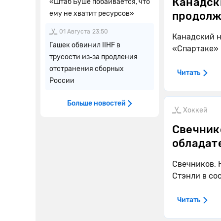
Канадск
«Штаб Буше побаивается, что
ему не хватит ресурсов»
продолж
01 Августа
23:50
Канадский 
Гашек обвинил IIHF в
«Спартаке»
трусости из‑за продления
отстранения сборных
Читать
России
Больше новостей
Хоккей
Свечник
обладат
Свечников, 
Стэнли в со
Читать