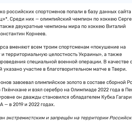
ко российских спортсменов попали в базу данных сайта
»*. Среди них — олимпийский чемпион по хоккею Серг
 также двукратные чемпионы мира по хоккею Виталий
онстантин Корнеев.
рса вменяют всем троим спортсменам «покушение на
 и территориальную целостность Украины», а также
роведения специальной военной операции. В качестве 
й указано участие в благотворительном матче в Твери.
онов завоевал олимпийское золото в составе сборной Р
 в Пхёнчхане и взял серебро на Олимпиаде 2022 года в Пе
уровне он дважды становился обладателем Кубка Гагари
 — в 2019 и 2022 годах.
ан экстремистским и запрещён на территории Российск