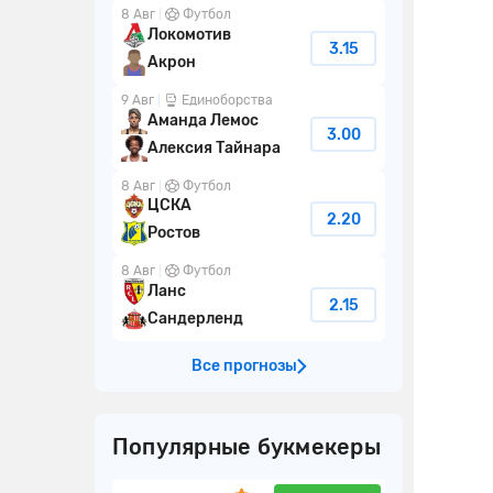
8 Авг
Футбол
Локомотив
3.15
Акрон
9 Авг
Единоборства
Аманда Лемос
3.00
Алексия Тайнара
8 Авг
Футбол
ЦСКА
2.20
Ростов
8 Авг
Футбол
Ланс
2.15
Сандерленд
Все прогнозы
Популярные букмекеры