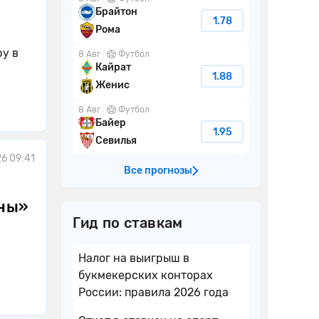
Брайтон
1.78
Рома
у в
8 Авг
Футбол
Кайрат
1.88
Женис
8 Авг
Футбол
Байер
1.95
Севилья
26 09:41
Все прогнозы
ины»
Гид по ставкам
Налог на выигрыш в
букмекерских конторах
России: правила 2026 года