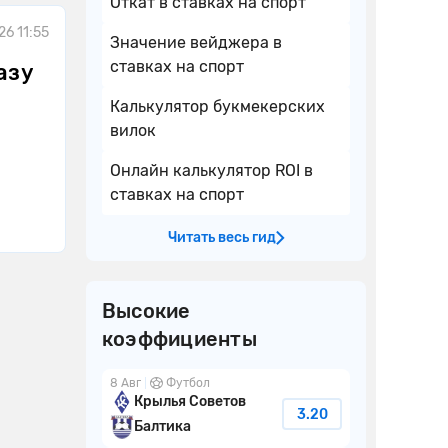
Откат в ставках на спорт
26 11:55
Значение вейджера в
ставках на спорт
азу
Калькулятор букмекерских
вилок
Онлайн калькулятор ROI в
ставках на спорт
Читать весь гид
Высокие
коэффициенты
8 Авг
Футбол
Крылья Советов
3.20
Балтика