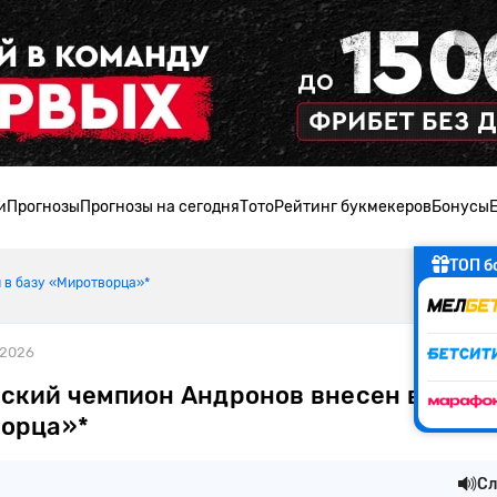
и
Прогнозы
Прогнозы на сегодня
Тото
Рейтинг букмекеров
Бонусы
ТОП б
 в базу «Миротворца»*
.2026
ский чемпион Андронов внесен в базу
орца»*
Сл