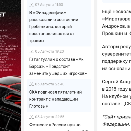
07 Августа
11:50
Ещё несколь
В «Филадельфии»
«Миротворец
рассказали о состоянии
Андронов, а
Гребёнкина, который
Прошкин и К
восстанавливается от
травмы
Авторы ресу
05 Августа
19:20
суверенитет
Гатиятуллин о составе «Ак
поддержку п
Барса»: «Предстоит
из основани
заменить ушедших игроков»
Сергей Андр
03 Августа
23:40
в 2018 году
СКА подписал пятилетний
На клубном 
контракт с нападающим
составе ЦСКА
Глотовым
*Сайт призн
03 Августа
22:55
Федерации.
Фетисов: «России нужно