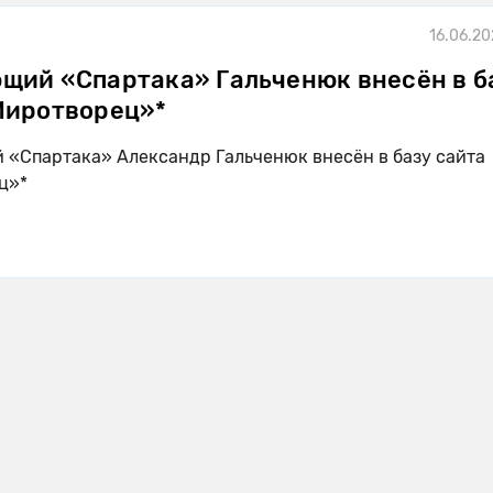
16.06.20
щий «Спартака» Гальченюк внесён в б
Миротворец»*
«Спартака» Александр Гальченюк внесён в базу сайта
ц»*