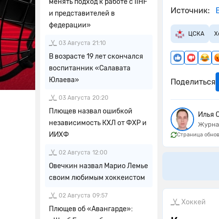
менять подход к работе с IIHF
Источник:
В
и представителей в
федерации»
ЦСКА
Х
03 Августа
21:10
В возрасте 19 лет скончался
воспитанник «Салавата
Юлаева»
Поделиться
03 Августа
20:20
Плющев назвал ошибкой
Илья 
независимость КХЛ от ФХР и
Журна
ИИХФ
Страница обнов
02 Августа
12:00
Овечкин назвал Марио Лемье
своим любимым хоккеистом
02 Августа
09:57
Хоккей
Плющев об «Авангарде»: