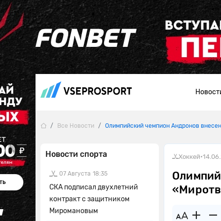
Новост
Все Новости
Олимпийский чемпион Андронов внесен
Новости спорта
Хоккей
•
14.06
Олимпий
07 Августа
18:35
СКА подписал двухлетний
«Миротв
контракт с защитником
Миромановым