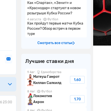
Как «Спартак», «Зенит» и
«Краснодар» стартуют в новом
розыгрыше Кубка России?
4 августа
Футбол
Как пройдут первые матчи Кубка
России? Обзор встреч в первом
туре
Смотреть все статьи
Лучшие ставки дня
9 Авг
Единоборства
Матеуш Гамрот
1.60
Киллан Салкилд
8 Авг
Футбол
Локомотив
1.70
Акрон
6 23:00
8 Авг
Футбол