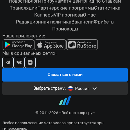
Новости
Блоги
Трибуна
Матч центр
Гид по Ставкам
Трансляции
Партнерские программы
Статистика
Капперы
VIP прогнозы
О Нас
Редакционная политика
Вакансии
Фрибеты
Промокоды
Наше приложение:
Мы в социальных сетях:
Связаться с нами
Выбрать страну:
Россия
© 2011-2026 «Всё про спорт.ру»
Любое использование материалов приветствуется при
гиперссылке.