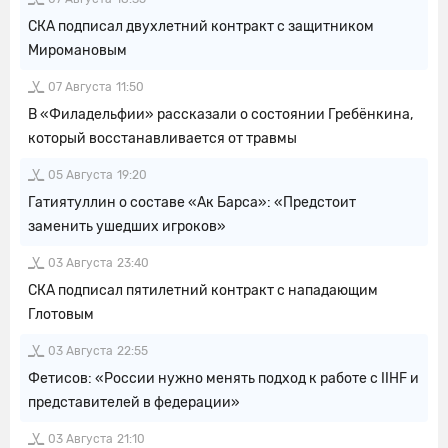
СКА подписал двухлетний контракт с защитником
Миромановым
07 Августа
11:50
В «Филадельфии» рассказали о состоянии Гребёнкина,
который восстанавливается от травмы
05 Августа
19:20
Гатиятуллин о составе «Ак Барса»: «Предстоит
заменить ушедших игроков»
03 Августа
23:40
СКА подписал пятилетний контракт с нападающим
Глотовым
03 Августа
22:55
Фетисов: «России нужно менять подход к работе с IIHF и
представителей в федерации»
03 Августа
21:10