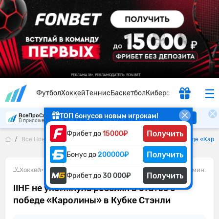
Футбол
Хоккей
Теннис
Баскетбол
Киберспорт
ТОП бонусов новым игрокам!
ВсеПроСпорт
Скачать
В приложении удобнее
Получить
Фрибет до
15000₽
Все Новости
IIHF не упомянула россиян в статье о победе «Кар
Получить
Бонус до
200000₽
Хоккей
•
16.06.2026
1 мин.
Получить
Фрибет до
30 000₽
IIHF не упомянула россиян в статье о
победе «Каролины» в Кубке Стэнли