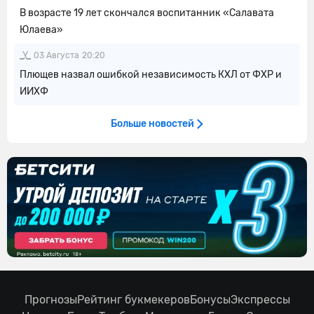
В возрасте 19 лет скончался воспитанник «Салавата
Юлаева»
03 Августа
20:20
Плющев назвал ошибкой независимость КХЛ от ФХР и
ИИХФ
Больше новостей
Прогнозы
Рейтинг букмекеров
Бонусы
Экспрессы