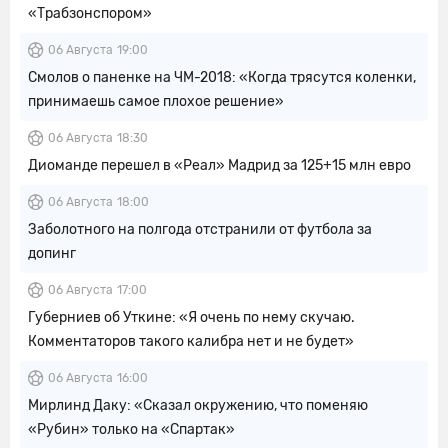
«Трабзонспором»
06 Августа
19:00
Смолов о паненке на ЧМ-2018: «Когда трясутся коленки,
принимаешь самое плохое решение»
06 Августа
18:30
Диоманде перешел в «Реал» Мадрид за 125+15 млн евро
06 Августа
18:00
Заболотного на полгода отстранили от футбола за
допинг
06 Августа
17:00
Губерниев об Уткине: «Я очень по нему скучаю.
Комментаторов такого калибра нет и не будет»
06 Августа
16:00
Мирлинд Даку: «Сказал окружению, что поменяю
«Рубин» только на «Спартак»