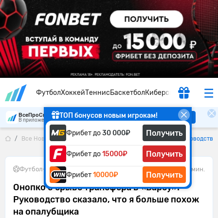
Футбол
Хоккей
Теннис
Баскетбол
Киберспорт
ТОП бонусов новым игрокам!
ВсеПроСпорт
Скачать
В приложении удобнее
Получить
Фрибет до
30 000₽
Все Новости
Онопко о срыве трансфера в «Барсу»: Руководство 
Получить
Фрибет до
15000₽
Футбол
•
17.06.2026
2 мин.
Получить
Фрибет
10000₽
Онопко о срыве трансфера в «Барсу»:
Руководство сказало, что я больше похож
на опалубщика