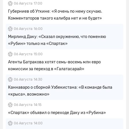
06 Августа
17:00
Губерниев об Уткине: «Я очень по нему скучаю.
Комментаторов такого калибра нет и не будет»
06 Августа
16:00
Мирлинд Даку: «Сказал окружению, что поменяю
«Рубин» только на «Спартак»
06 Августа
15:00
Агенты Батракова хотят семь-восемь млн евро
комиссии за переход в «Галатасарай»
06 Августа
14:30
Каннаваро о сборной Узбекистана: «В команде была
«крыса», возможно»
06 Августа
14:15
«Спартак» объявил о переходе Даку из «Рубина»
06 Августа
14:00