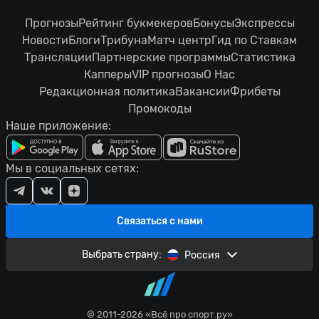
Прогнозы
Рейтинг букмекеров
Бонусы
Экспрессы
Новости
Блоги
Трибуна
Матч центр
Гид по Ставкам
Трансляции
Партнерские программы
Статистика
Капперы
VIP прогнозы
О Нас
Редакционная политика
Вакансии
Фрибеты
Промокоды
Наше приложение:
Мы в социальных сетях:
Связаться с нами
Выбрать страну:
Россия
© 2011-2026 «Всё про спорт.ру»