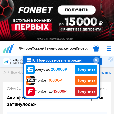
Футбол
Хоккей
Теннис
Баскетбол
Киберспорт
ТОП бонусов новым игрокам!
ВсеПроСпорт
Скачать
В приложении удобнее
Получить
Бонус до
200000₽
Все Новости
Акинфеев: «Восстановление после травмы затянул
Получить
Фрибет
10000₽
Футбол
•
18.06.2026
1 мин.
Получить
Фрибет до
15000₽
Акинфеев: «Восстановление после травмы
затянулось»