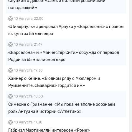
Слуцкий о Дзюбе: «Самый сильный российский
нападающий»
10 Августа
22:00
«Ливерпуль» арендовал Араухо у «Барселоны» с правом
выкупа за 55 млн евро
10 Августа
21:47
«Барселона» и «Манчестер Сити» обсуждают переход
Родри за 65 миллионов евро
10 Августа
19:30
Хайнер о Кейне: «В одном ряду с Мюллером и
Румменигге, «Бавария» гордится им»
10 Августа
18:30
Симеоне о Гризманне: «Мы пока не вполне осознаем
роль Антуана в истории «Атлетико»
10 Августа
17:30
Габриэл Мартинелли интересен «Роме»