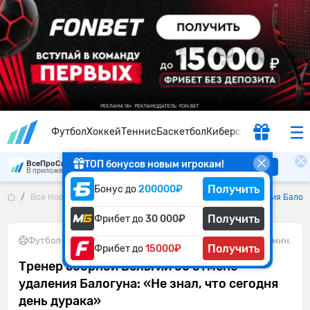
Футбол
Хоккей
Теннис
Баскетбол
Киберспорт
ТОП бонусов новым игрокам!
ВсеПроСпорт
Скачать
В приложении удобнее
Получить
Бонус до
200000₽
Все Новости
Тренер сборной Бельгии об отмене удаления Балогу
Получить
Фрибет до
30 000₽
Футбол
•
06.07.2026
1 мин.
Получить
Фрибет до
15000₽
Тренер сборной Бельгии об отмене
удаления Балогуна: «Не знал, что сегодня
день дурака»