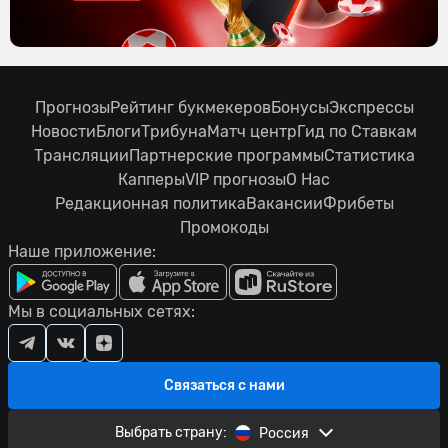
Прогнозы
Рейтинг букмекеров
Бонусы
Экспрессы
Новости
Блоги
Трибуна
Матч центр
Гид по Ставкам
Трансляции
Партнерские программы
Статистика
Капперы
VIP прогнозы
О Нас
Редакционная политика
Вакансии
Фрибеты
Промокоды
Наше приложение:
Мы в социальных сетях:
Связаться с нами
Выбрать страну:
Россия