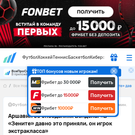
Футбол
Хоккей
Теннис
Баскетбол
Киберспорт
ТОП бонусов новым игрокам!
ВсеПроСпорт
Скачать
В приложении удобнее
Получить
Фрибет до
30 000₽
Все Новости
Аршавин об опозданиях Вендела: «В «Зените» давно
Получить
Фрибет до
15000₽
Футбол
•
07.07.2026
2 мин.
Получить
Фрибет
10000₽
Аршавин об опозданиях Вендела: «В
«Зените» давно это приняли, он игрок
экстракласса»