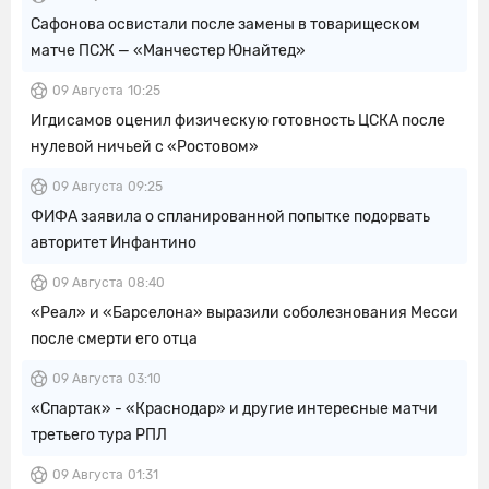
Сафонова освистали после замены в товарищеском
матче ПСЖ — «Манчестер Юнайтед»
09 Августа
10:25
Игдисамов оценил физическую готовность ЦСКА после
нулевой ничьей с «Ростовом»
09 Августа
09:25
ФИФА заявила о спланированной попытке подорвать
авторитет Инфантино
09 Августа
08:40
«Реал» и «Барселона» выразили соболезнования Месси
после смерти его отца
09 Августа
03:10
«Спартак» - «Краснодар» и другие интересные матчи
третьего тура РПЛ
09 Августа
01:31