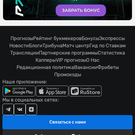
Прогнозы
Рейтинг букмекеров
Бонусы
Экспрессы
Новости
Блоги
Трибуна
Матч центр
Гид по Ставкам
Трансляции
Партнерские программы
Статистика
Капперы
VIP прогнозы
О Нас
Редакционная политика
Вакансии
Фрибеты
Промокоды
Наше приложение:
Мы в социальных сетях:
Связаться с нами