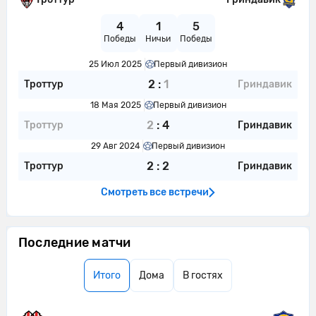
4
1
5
Победы
Ничьи
Победы
25 Июл 2025
Первый дивизион
2
:
1
Троттур
Гриндавик
18 Мая 2025
Первый дивизион
2
:
4
Троттур
Гриндавик
29 Авг 2024
Первый дивизион
2
:
2
Троттур
Гриндавик
Смотреть все встречи
Последние матчи
Итого
Дома
В гостях