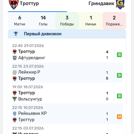
Троттур
Гриндавик
6
14
3
1
2
Матчи
Голы
Победы
Ничьи
Пораже...
Первый дивизион
22:45
29.07.2026
Троттур
4
В
Афтурелдинг
1
22:15
23.07.2026
Лейкнир Р
1
В
Троттур
5
19:00
18.07.2026
Троттур
1
В
Вольсунгур
0
22:15
10.07.2026
Рейкьявик КР
1
Н
Троттур
1
22:15
03.07.2026