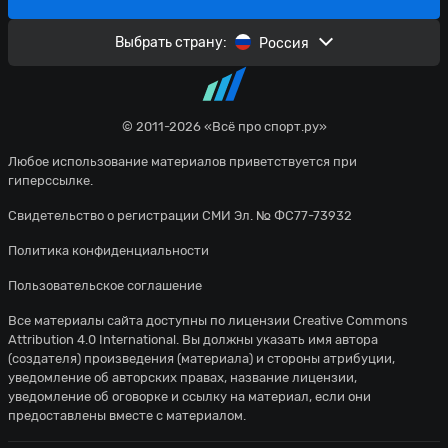
Выбрать страну:
Россия
© 2011-2026 «Всё про спорт.ру»
Любое использование материалов приветствуется при
гиперссылке.
Свидетельство о регистрации СМИ Эл. № ФС77-73932
Политика конфиденциальности
Пользовательское соглашение
Все материалы сайта доступны по лицензии
Creative Commons
Attribution 4.0 International
. Вы должны указать имя автора
(создателя) произведения (материала) и стороны атрибуции,
уведомление об авторских правах, название лицензии,
уведомление об оговорке и ссылку на материал, если они
предоставлены вместе с материалом.