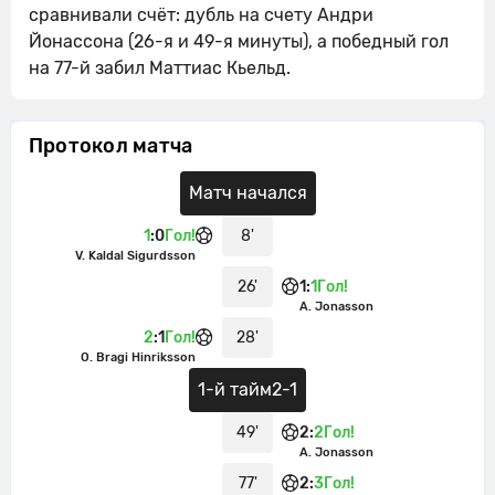
сравнивали счёт: дубль на счету Андри
Йонассона (26-я и 49-я минуты), а победный гол
на 77-й забил Маттиас Кьельд.
Протокол матча
Матч начался
1
:
0
Гол!
8'
V. Kaldal Sigurdsson
26'
1
:
1
Гол!
A. Jonasson
2
:
1
Гол!
28'
O. Bragi Hinriksson
1-й тайм
2-1
49'
2
:
2
Гол!
A. Jonasson
77'
2
:
3
Гол!