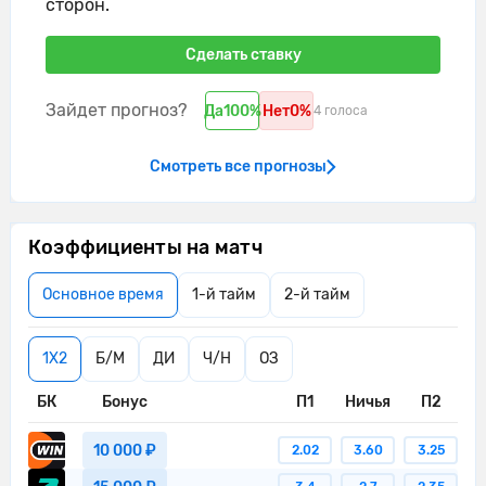
сторон.
Сделать ставку
Зайдет прогноз?
Да
100%
Нет
0%
4 голоса
Смотреть все прогнозы
Коэффициенты на матч
Основное время
1-й тайм
2-й тайм
1X2
Б/М
ДИ
Ч/Н
ОЗ
БК
Бонус
П1
Ничья
П2
10 000 ₽
2.02
3.60
3.25