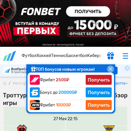
Футбол
Хоккей
Теннис
Баскетбол
Киберспорт
ТОП бонусов новым игрокам!
ВсеПроСпорт
Скачать
В приложении удобнее
Получить
Фрибет
2500₽
Матч Центр
Первый дивизион (Исландия)
Троттур - Гротта
Получить
Бонус до
200000₽
Троттур - Гротта: результат матча и обзор
игры
Получить
Фрибет
10000₽
27 Мая 22:15