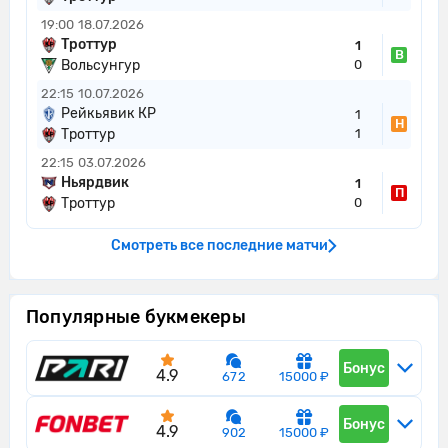
19:00
18.07.2026
Троттур
1
В
Вольсунгур
0
22:15
10.07.2026
Рейкьявик КР
1
Н
Троттур
1
22:15
03.07.2026
Ньярдвик
1
П
Троттур
0
Смотреть все последние матчи
Популярные букмекеры
Бонус
4.9
672
15000 ₽
Бонус
4.9
902
15000 ₽