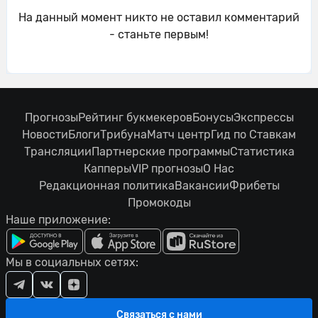
На данный момент никто не оставил комментарий
- станьте первым!
Прогнозы
Рейтинг букмекеров
Бонусы
Экспрессы
Новости
Блоги
Трибуна
Матч центр
Гид по Ставкам
Трансляции
Партнерские программы
Статистика
Капперы
VIP прогнозы
О Нас
Редакционная политика
Вакансии
Фрибеты
Промокоды
Наше приложение:
Мы в социальных сетях:
Связаться с нами