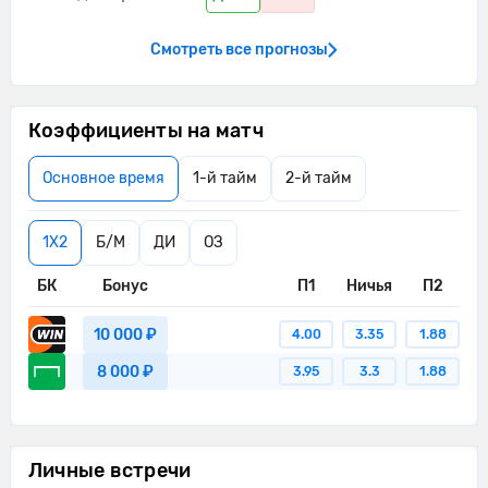
Смотреть все прогнозы
Коэффициенты на матч
Основное время
1-й тайм
2-й тайм
1X2
Б/М
ДИ
ОЗ
БК
Бонус
П1
Ничья
П2
10 000 ₽
4.00
3.35
1.88
8 000 ₽
3.95
3.3
1.88
Личные встречи