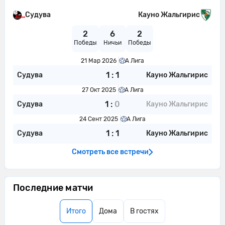
Судува
Кауно Жальгирис
2
6
2
Победы
Ничьи
Победы
21 Мар 2026
A Лига
1
:
1
Судува
Кауно Жальгирис
27 Окт 2025
A Лига
1
:
0
Судува
Кауно Жальгирис
24 Сент 2025
A Лига
1
:
1
Судува
Кауно Жальгирис
Смотреть все встречи
Последние матчи
Итого
Дома
В гостях