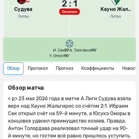
2 : 1
Судува
Кауно Жал..
Окончен
Литва
Литва
И. Сек
59’
A. Tolordava
90’
Y. Omori
90’
Обзор
Протокол
Прогноз
Коэффициенты
Новост
Обзор матча
< p> 23 мая 2026 года в матче А Лиги Судува взяла
верх над Кауно Жальгирис со счётом 2:1. Ибраим
Сек открыл счёт на 59-й минуте, а Юсукэ Оморы в
концовке удвоил преимущество хозяев. Правда,
Антон Толордава реализовал точный удар на 90-
й минуте, но гостям всё равно пришлось уступить.