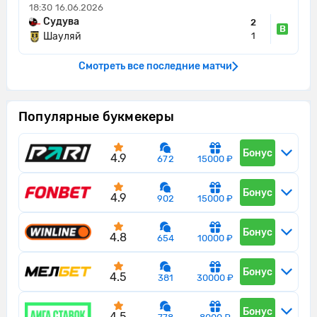
18:30
16.06.2026
Судува
2
В
Шауляй
1
Смотреть все последние матчи
Популярные букмекеры
Бонус
4.9
672
15000 ₽
Бонус
4.9
902
15000 ₽
Бонус
4.8
654
10000 ₽
Бонус
4.5
381
30000 ₽
Бонус
4.5