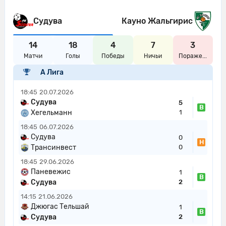
Судува
Кауно Жальгирис
14
18
4
7
3
Матчи
Голы
Победы
Ничьи
Пораже...
A Лига
18:45
20.07.2026
Судува
5
В
Хегельманн
1
18:45
06.07.2026
Судува
0
Н
Трансинвест
0
18:45
29.06.2026
Паневежис
1
В
Судува
2
14:15
21.06.2026
Джюгас Тельшай
1
В
Судува
2