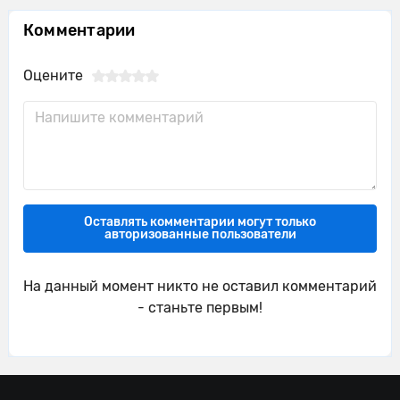
Комментарии
Оцените
Оставлять комментарии могут только
авторизованные пользователи
На данный момент никто не оставил комментарий
- станьте первым!