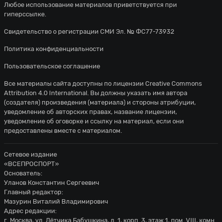
Любое использование материалов приветствуется при
гиперссылке.
Свидетельство о регистрации СМИ Эл. № ФС77-73932
Политика конфиденциальности
Пользовательское соглашение
Все материалы сайта доступны по лицензии
Creative Commons
Attribution 4.0 International
. Вы должны указать имя автора
(создателя) произведения (материала) и стороны атрибуции,
уведомление об авторских правах, название лицензии,
уведомление об оговорке и ссылку на материал, если они
предоставлены вместе с материалом.
Сетевое издание
«ВСЕПРОСПОРТ»
Основатель:
Уланов Константин Сергеевич
Главный редактор:
Мазурин Виталий Владимирович
Адрес редакции:
г. Москва, ул. Лётчика Бабушкина, д. 1, корп. 3, этаж 1, пом. VIII, комн.