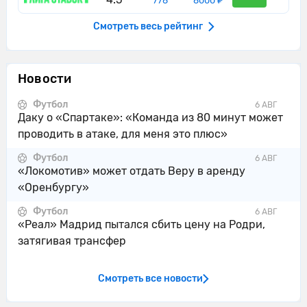
778
8000 ₽
Смотреть весь рейтинг
Новости
Футбол
6 АВГ
Даку о «Спартаке»: «Команда из 80 минут может
проводить в атаке, для меня это плюс»
Футбол
6 АВГ
«Локомотив» может отдать Веру в аренду
«Оренбургу»
Футбол
6 АВГ
«Реал» Мадрид пытался сбить цену на Родри,
затягивая трансфер
Смотреть все новости