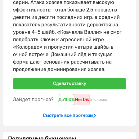
серии. Атака хозяев показывает высокую
эффективность: тотал больше 2.5 прошёл в
девяти из десяти последних игр, а средний
показатель результативности держится на
уровне 4–5 шайб. «Коачелла Вэлли» не смог
подобрать ключи к агрессивной игре
«Колорадо» и пропустил четыре шайбы в
очной встрече. Домашний лёд и текущая
форма дают основания рассчитывать на
продолжение доминирования хозяев.
Сделать ставку
Зайдет прогноз?
Да
100%
Нет
0%
5 голосов
Смотреть все прогнозы
Популярные букмекеры