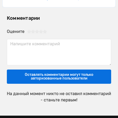
Комментарии
Оцените
Оставлять комментарии могут только
авторизованные пользователи
На данный момент никто не оставил комментарий
- станьте первым!