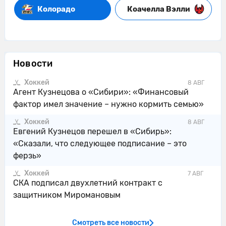
Колорадо
Коачелла Вэлли
Новости
Хоккей
8 АВГ
Агент Кузнецова о «Сибири»: «Финансовый
фактор имел значение – нужно кормить семью»
Хоккей
8 АВГ
Евгений Кузнецов перешел в «Сибирь»:
«Сказали, что следующее подписание – это
ферзь»
Хоккей
7 АВГ
СКА подписал двухлетний контракт с
защитником Миромановым
Смотреть все новости