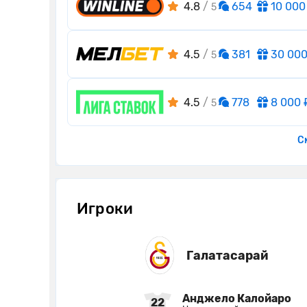
4.8
/
654
10 000
5
4.5
/
381
30 000
5
4.5
/
778
8 000 
5
С
Игроки
Галатасарай
Анджело Калойаро
22