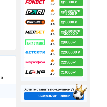
15000 ₽
4.9
Эксклюзив
15000 ₽
4.9
10000 ₽
4.8
Эксклюзив
30000 ₽
4.5
8000 ₽
4.5
200000 ₽
4.3
2500 ₽
4.2
3000 ₽
4.2
ТБ
Хотите ставить по-крупному?
Смотреть VIP-Рейтинг