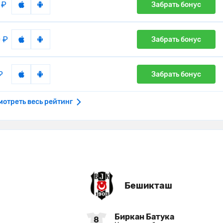
 ₽
Забрать бонус
 ₽
Забрать бонус
₽
Забрать бонус
мотреть весь рейтинг
Бешикташ
Биркан Батука
8