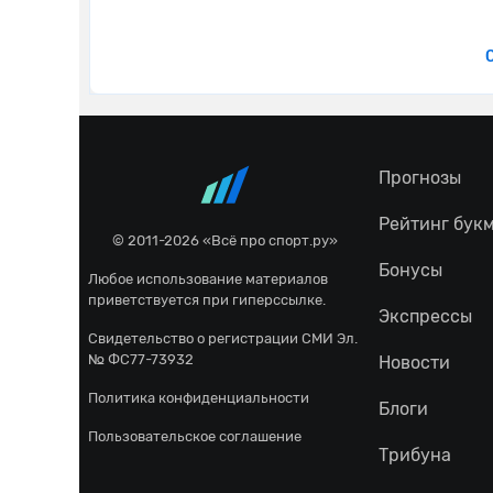
Прогнозы
Рейтинг бук
© 2011-2026 «Всё про спорт.ру»
Бонусы
Любое использование материалов
приветствуется при гиперссылке.
Экспрессы
Свидетельство о регистрации СМИ Эл.
№ ФС77-73932
Новости
Политика конфиденциальности
Блоги
Пользовательское соглашение
Трибуна