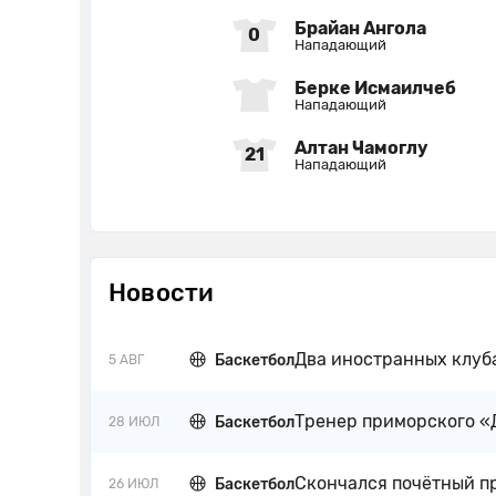
Брайан Ангола
0
Нападающий
Берке Исмаилчеб
Нападающий
Алтан Чамоглу
21
Нападающий
Новости
Два иностранных клуб
Баскетбол
5 АВГ
Тренер приморского «
Баскетбол
28 ИЮЛ
Скончался почётный п
Баскетбол
26 ИЮЛ