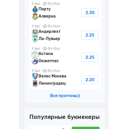
9 Авг
Футбол
Порту
2.30
Алверка
9 Авг
Футбол
Андерлехт
2.25
Ла-Лувьер
9 Авг
Футбол
Астана
2.25
Окжетпес
9 Авг
Футбол
Велес Москва
2.20
Ленинградец
Все прогнозы
Популярные букмекеры