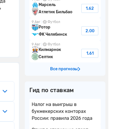
гда
Марсель
ь
1.62
Атлетик Бильбао
9 Авг
Футбол
Ротор
2.00
ФK Челябинск
9 Авг
Футбол
Килмарнок
1.61
Селтик
Все прогнозы
Гид по ставкам
Налог на выигрыш в
букмекерских конторах
России: правила 2026 года