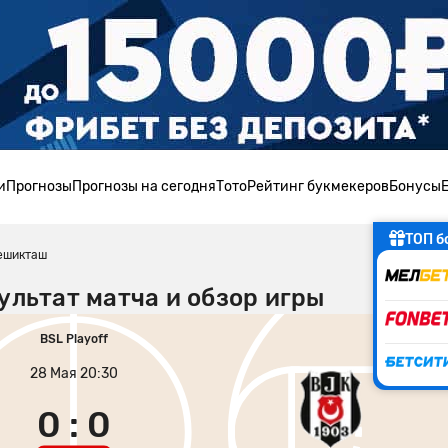
и
Прогнозы
Прогнозы на сегодня
Тото
Рейтинг букмекеров
Бонусы
ТОП б
Бешикташ
ультат матча и обзор игры
BSL Playoff
28 Мая 20:30
0 : 0