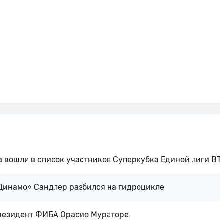
а вошли в список участников Суперкубка Единой лиги В
Динамо» Сандлер разбился на гидроцикле
резидент ФИБА Орасио Мураторе