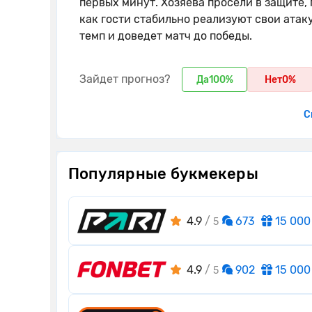
первых минут. Хозяева просели в защите, 
как гости стабильно реализуют свои ата
темп и доведет матч до победы.
Зайдет прогноз?
Да
100%
Нет
0%
С
Популярные букмекеры
4.9
/
673
15 000
5
4.9
/
902
15 000
5