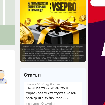
Статьи
Вчера в 16:50
Футбол
Как «Спартак», «Зенит» и
«Краснодар» стартуют в новом
розыгрыше Кубка России?
4 августа
Футбол