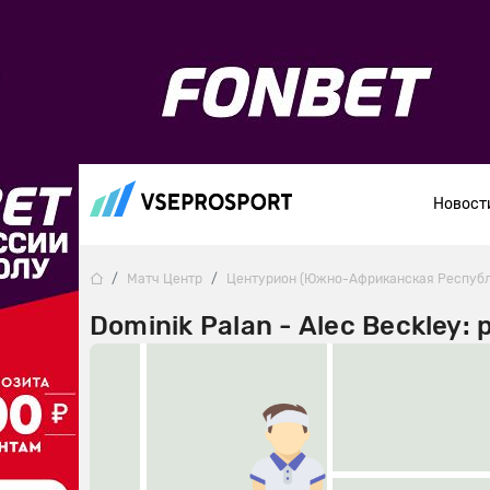
Новост
Матч Центр
Центурион (Южно-Африканская Республ
Dominik Palan - Alec Beckley: