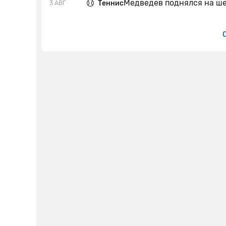
Медведев поднялся на ше
Теннис
3 АВГ