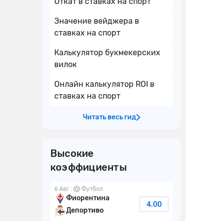
Откат в ставках на спорт
Значение вейджера в
ставках на спорт
Калькулятор букмекерских
вилок
Онлайн калькулятор ROI в
ставках на спорт
Читать весь гид
Высокие
коэффициенты
6 Авг
Футбол
Фиорентина
4.00
Депортиво