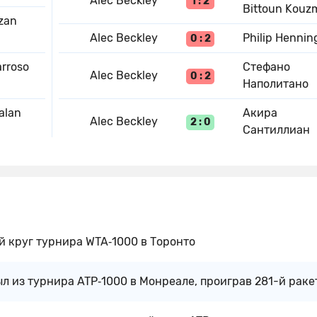
Alec Beckley
1 : 2
Bittoun Kouz
zan
Alec Beckley
Philip Hennin
0 : 2
arroso
Стефано
Alec Beckley
0 : 2
Наполитано
alan
Акира
Alec Beckley
2 : 0
Сантиллиан
й круг турнира WTA‑1000 в Торонто
л из турнира ATP‑1000 в Монреале, проиграв 281-й раке