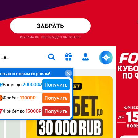
Еще…
онусов новым игрокам!
Получить
Бонус до
200000₽
Получить
Фрибет
10000₽
Получить
Фрибет до
15000₽