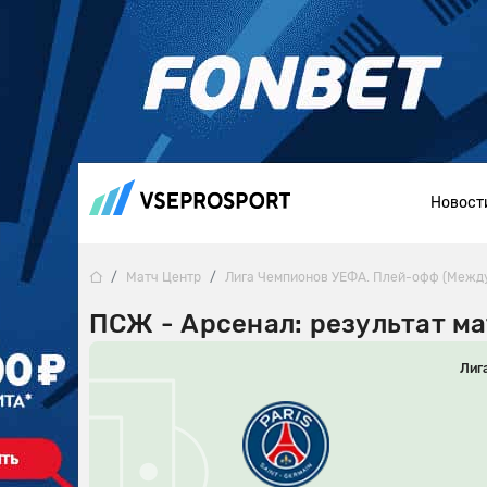
Новост
Матч Центр
Лига Чемпионов УЕФА. Плей-офф (Межд
ПСЖ - Арсенал: результат ма
Лиг