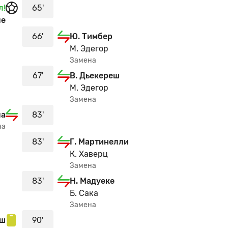
я из команды Арсенал поставил подножку. Пострадал My
л!
65'
ле
з игроков лежит на поле.
66'
Ю. Тимбер
М. Эдегор
Замена
отивоборство у Кай Хаверц.
67'
В. Дьекереш
М. Эдегор
Замена
л перехватывает навес, направленный в сторону штраф
ла
83'
завладевает мячом для своей команды.
на
83'
Г. Мартинелли
 Сака из команды Арсенал поставил подножку. Пострада
К. Хаверц
Замена
: 38%.
83'
Н. Мадуеке
авладевает мячом для своей команды.
Б. Сака
Замена
в офсайде
еш
90'