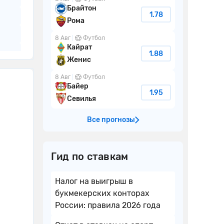
Брайтон
1.78
Рома
8 Авг
Футбол
Кайрат
1.88
Женис
8 Авг
Футбол
Байер
1.95
Севилья
Все прогнозы
Гид по ставкам
Налог на выигрыш в
букмекерских конторах
России: правила 2026 года