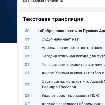
реализовав пенальти.
Текстовая трансляция
00'
Добро пожаловать на Пушкаш Аре
01'
Судья начинает матч
01'
Арсенал начинает с центра поля
01'
Сегодня отличная погода для футб
01'
Поле сегодня находится в отличн
01'
Ашраф Хакими выполняет отбор и 
Судья сигнализирует, что Ашраф
01'
Леандро Троссард
02'
Удар от ворот произведет ПСЖ
02'
Арсенал совершает вбрасывание 