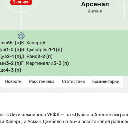
Окончен
Арсенал
Англия
еле
65’ (п)
К. Хаверц
6’
муш
1-0 (п)
В. Дьекереш
1-1 (п)
Дуэ
2-1 (п)
Д. Райс
2-2 (п)
ими
3-2 (п)
Г. Мартинелли
3-3 (п)
ьдо
4-3 (п)
Новости
Расстановка
Статистика
Комментарии
-офф Лиги чемпионов УЕФА — на «Пушкаш Арене» сыгра
Кай Хаверц, а Усман Дембеле на 65-й восстановил равнов