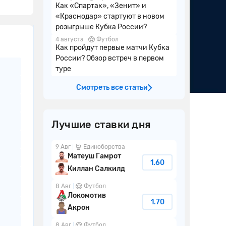
Как «Спартак», «Зенит» и
«Краснодар» стартуют в новом
розыгрыше Кубка России?
4 августа
Футбол
Как пройдут первые матчи Кубка
России? Обзор встреч в первом
туре
Смотреть все статьи
Лучшие ставки дня
9 Авг
Единоборства
Матеуш Гамрот
1.60
Киллан Салкилд
8 Авг
Футбол
Локомотив
1.70
Акрон
8 Авг
Футбол