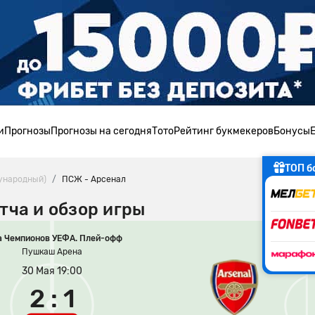
и
Прогнозы
Прогнозы на сегодня
Тото
Рейтинг букмекеров
Бонусы
ТОП б
ународный)
ПСЖ - Арсенал
тча и обзор игры
а Чемпионов УЕФА. Плей-офф
Пушкаш Арена
30 Мая 19:00
2 : 1