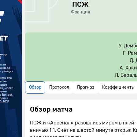
ПСЖ
Франция
У. Демб
Г. Ра
Д. 
А. Хак
Л. Берал
Обзор
Протокол
Прогноз
Коэффициенты
Обзор матча
ПСЖ и «Арсенал» разошлись миром в плей
вничью 1:1. Счёт на шестой минуте открыл 