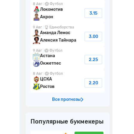
8 Авг
Футбол
Локомотив
3.15
Акрон
9 Авг
Единоборства
в
Аманда Лемос
3.00
Алексия Тайнара
9 Авг
Футбол
Астана
2.25
Окжетпес
8 Авг
Футбол
ЦСКА
2.20
Ростов
Все прогнозы
Популярные букмекеры