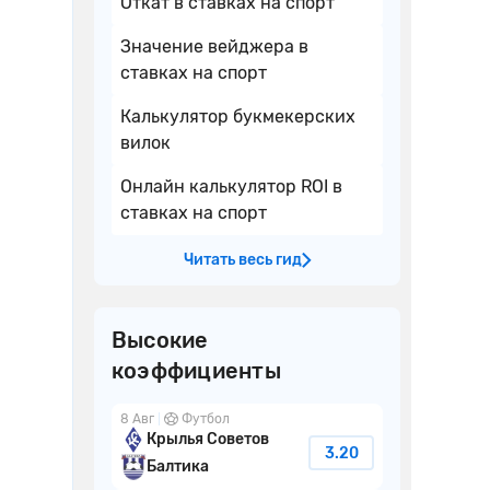
Откат в ставках на спорт
les
Значение вейджера в
ставках на спорт
Калькулятор букмекерских
вилок
Онлайн калькулятор ROI в
ставках на спорт
ной.
Читать весь гид
л
Высокие
коэффициенты
8 Авг
Футбол
Крылья Советов
3.20
Балтика