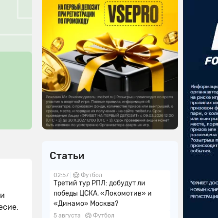
Статьи
02:57
Футбол
Третий тур РПЛ: добудут ли
победы ЦСКА, «Локомотив» и
ли
«Динамо» Москва?
есие,
5 августа
Футбол