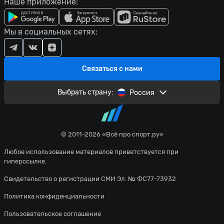
Наше приложение:
Мы в социальных сетях:
Связаться с нами
Выбрать страну:
Россия
© 2011-2026 «Всё про спорт.ру»
Любое использование материалов приветствуется при
гиперссылке.
Свидетельство о регистрации СМИ Эл. № ФС77-73932
Политика конфиденциальности
Пользовательское соглашение