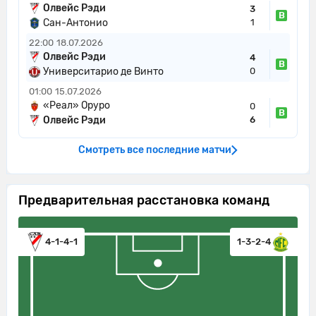
Олвейс Рэди
3
В
Сан-Антонио
1
22:00
18.07.2026
Олвейс Рэди
4
В
Университарио де Винто
0
01:00
15.07.2026
«Реал» Оруро
0
В
Олвейс Рэди
6
Смотреть все последние матчи
Предварительная расстановка команд
4-1-4-1
1-3-2-4