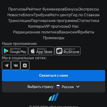
Прогнозы
Рейтинг букмекеров
Бонусы
Экспрессы
Новости
Блоги
Трибуна
Матч центр
Гид по Ставкам
Трансляции
Партнерские программы
Статистика
Капперы
VIP прогнозы
О Нас
Редакционная политика
Вакансии
Фрибеты
Промокоды
Наше приложение:
Мы в социальных сетях:
Связаться с нами
Выбрать страну:
Россия
© 2011-2026 «Всё про спорт.ру»