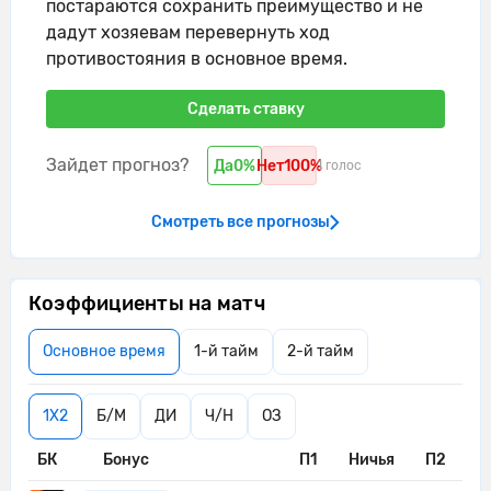
постараются сохранить преимущество и не
дадут хозяевам перевернуть ход
противостояния в основное время.
Сделать ставку
Зайдет прогноз?
Да
0%
Нет
100%
1 голос
Смотреть все прогнозы
Коэффициенты на матч
Основное время
1-й тайм
2-й тайм
1X2
Б/М
ДИ
Ч/Н
ОЗ
БК
Бонус
П1
Ничья
П2