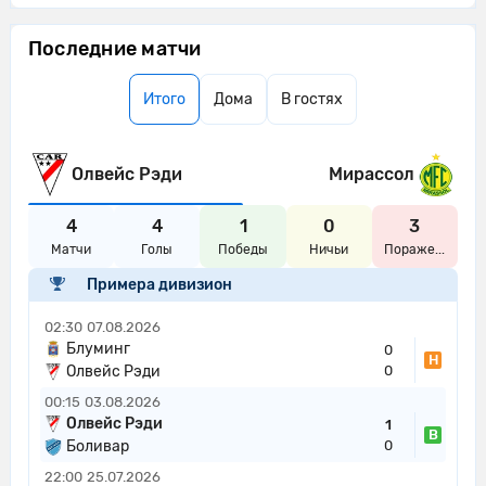
Последние матчи
Итого
Дома
В гостях
Олвейс Рэди
Мирассол
4
4
1
0
3
Матчи
Голы
Победы
Ничьи
Пораже...
Примера дивизион
02:30
07.08.2026
Блуминг
0
Н
Олвейс Рэди
0
00:15
03.08.2026
Олвейс Рэди
1
В
Боливар
0
22:00
25.07.2026