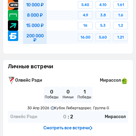
10 000 ₽
5.40
4.10
1.61
8 000 ₽
4.9
3.8
1.6
15 000 ₽
16
5.3
1.2
200 000
16.00
5.60
1.21
₽
Личные встречи
Олвейс Рэди
Мирассол
0
0
1
Победы
Ничьи
Победы
30 Апр 2026
Кубок Либертадорес. Группа G
0
:
2
Олвейс Рэди
Мирассол
Смотреть все встречи