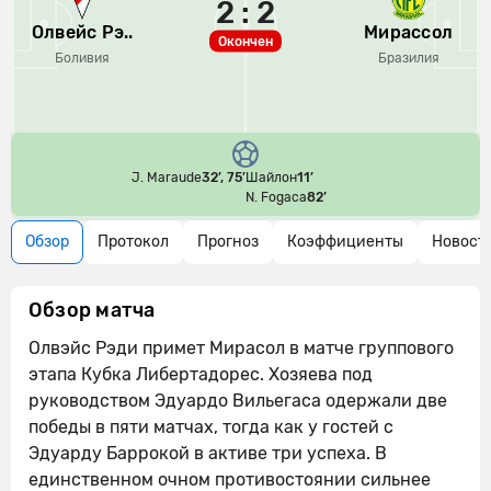
2 : 2
Олвейс Рэ..
Мирассол
Окончен
Боливия
Бразилия
J. Maraude
32’, 75’
Шайлон
11’
N. Fogaca
82’
Обзор
Протокол
Прогноз
Коэффициенты
Новост
Обзор матча
Олвэйс Рэди примет Мирасол в матче группового
этапа Кубка Либертадорес. Хозяева под
руководством Эдуардо Вильегаса одержали две
победы в пяти матчах, тогда как у гостей с
Эдуарду Баррокой в активе три успеха. В
единственном очном противостоянии сильнее