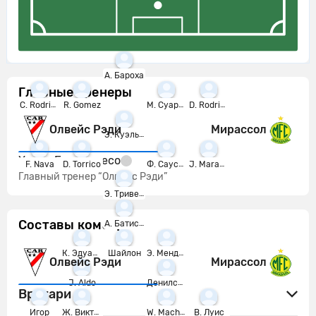
А. Бароха
Главные тренеры
C. Rodriguez
R. Gomez
М. Суарес
D. Rodriguez
Олвейс Рэди
Мирассол
Э. Куэльяр
Хулио Балдивиесо
F. Nava
D. Torrico
Ф. Сауседо
J. Maraude
Главный тренер “Олвейс Рэди”
Э. Триверио
Составы команд
А. Батиста
К. Эдуардо
Шайлон
Э. Мендеш
Олвейс Рэди
Мирассол
J. Aldo
Денилсон
Вратари
Игор
Ж. Виктор
W. Machado
В. Луис