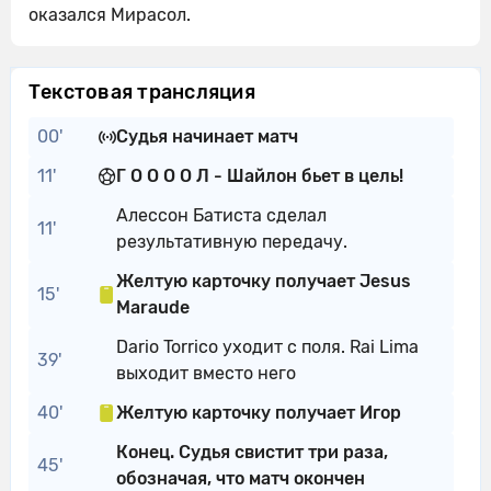
оказался Мирасол.
Текстовая трансляция
00'
Судья начинает матч
11'
Г О О О О Л - Шайлон бьет в цель!
Алессон Батиста сделал
11'
результативную передачу.
Желтую карточку получает Jesus
15'
Maraude
Dario Torrico уходит с поля. Rai Lima
39'
выходит вместо него
40'
Желтую карточку получает Игор
Конец. Судья свистит три раза,
45'
обозначая, что матч окончен