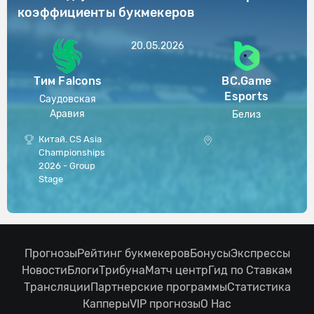
коэффициенты букмекеров
20.05.2026
Тим Falcons
BC.Game
Esports
Саудовская
Аравия
Белиз
Китай. CS Asia
Championships
2026 - Group
Stage
Прогнозы
Рейтинг букмекеров
Бонусы
Экспрессы
Новости
Блоги
Трибуна
Матч центр
Гид по Ставкам
Трансляции
Партнерские программы
Статистика
Капперы
VIP прогнозы
О Нас