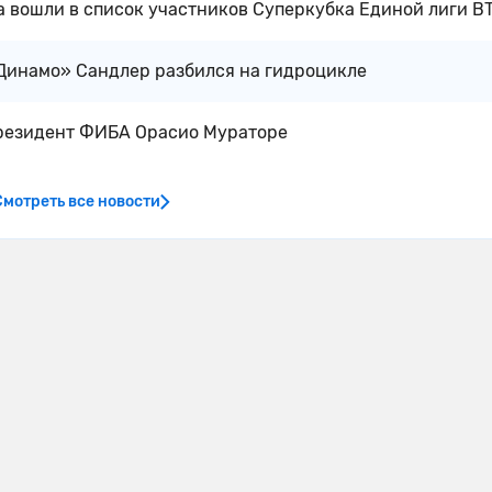
а вошли в список участников Суперкубка Единой лиги В
Динамо» Сандлер разбился на гидроцикле
резидент ФИБА Орасио Мураторе
Смотреть все новости