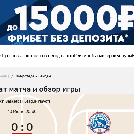
и
Прогнозы
Прогнозы на сегодня
Тото
Рейтинг букмекеров
Бонусы
анды)
Ландстеде - Лейден
ат матча и обзор игры
ch Basketball League Playoff
10 Июня 20:30
0 : 0