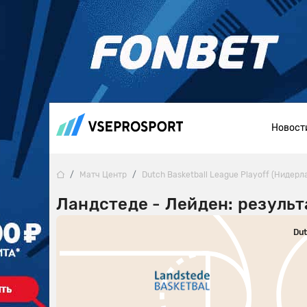
Новост
Матч Центр
Dutch Basketball League Playoff (Нидерл
Ландстеде - Лейден: результ
Dut