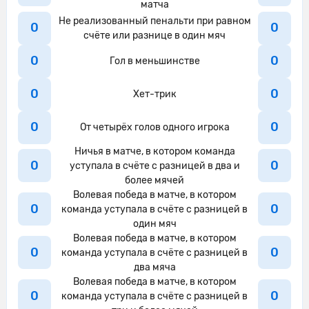
матча
Не реализованный пенальти при равном
0
0
счёте или разнице в один мяч
0
0
Гол в меньшинстве
0
0
Хет-трик
0
0
От четырёх голов одного игрока
Ничья в матче, в котором команда
0
0
уступала в счёте с разницей в два и
более мячей
Волевая победа в матче, в котором
0
0
команда уступала в счёте с разницей в
один мяч
Волевая победа в матче, в котором
0
0
команда уступала в счёте с разницей в
два мяча
Волевая победа в матче, в котором
0
0
команда уступала в счёте с разницей в