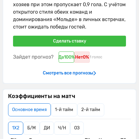
хозяев при этом пропускает 0,9 гола. С учётом
открытого стиля обеих команд и
доминирования «Мольде» в личных встречах,
стоит ожидать победы гостей.
Сделать ставку
Зайдет прогноз?
Да
100%
Нет
0%
1 голос
Смотреть все прогнозы
Коэффициенты на матч
Основное время
1-й тайм
2-й тайм
1X2
Б/М
ДИ
Ч/Н
ОЗ