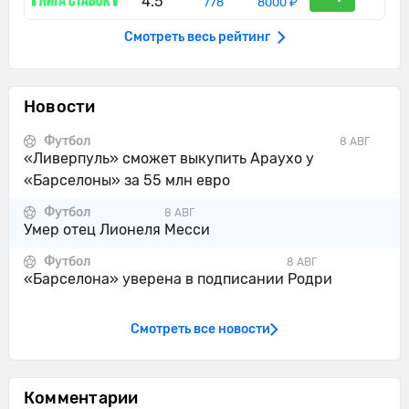
4.5
778
8000 ₽
Смотреть весь рейтинг
Новости
Футбол
8 АВГ
«Ливерпуль» сможет выкупить Араухо у
«Барселоны» за 55 млн евро
Футбол
8 АВГ
Умер отец Лионеля Месси
Футбол
8 АВГ
«Барселона» уверена в подписании Родри
Смотреть все новости
Комментарии