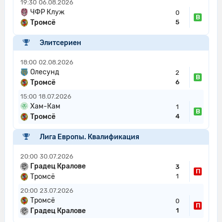
19:30
06.08.2026
ЧФР Клуж
0
В
Тромсё
5
Элитсериен
18:00
02.08.2026
Олесунд
2
В
Тромсё
6
15:00
18.07.2026
Хам-Кам
1
В
Тромсё
4
Лига Европы. Квалификация
20:00
30.07.2026
Градец Кралове
3
П
Тромсё
1
20:00
23.07.2026
Тромсё
0
П
Градец Кралове
1