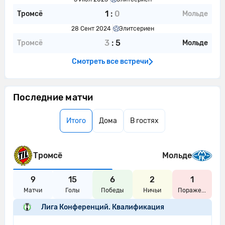
1
:
0
Тромсё
Мольде
28 Сент 2024
Элитсериен
3
:
5
Тромсё
Мольде
Смотреть все встречи
Последние матчи
Итого
Дома
В гостях
Тромсё
Мольде
9
15
6
2
1
Матчи
Голы
Победы
Ничьи
Пораже...
Лига Конференций. Квалификация