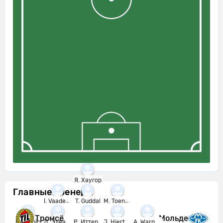
Я. Хаугор
Главные тренеры
I. Vaadebu
T. Guddal
M. Toennessen
Тромсё
Мольде
L. Cornic
Д. Эдвардссон
Р. Иттергард Йенссен
J. Hjertoe-Dahl
A. Warneryd