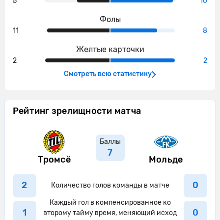
5
10
Фолы
11
8
Желтые карточки
2
2
Смотреть всю статистику
Рейтинг зрелищности матча
Баллы
7
Тромсё
Мольде
2
0
Количество голов команды в матче
Каждый гол в компенсированное ко
1
0
второму тайму время, меняющий исход