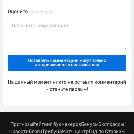
Оцените
Оставлять комментарии могут только
авторизованные пользователи
На данный момент никто не оставил комментарий
- станьте первым!
Прогнозы
Рейтинг букмекеров
Бонусы
Экспрессы
Новости
Блоги
Трибуна
Матч центр
Гид по Ставкам