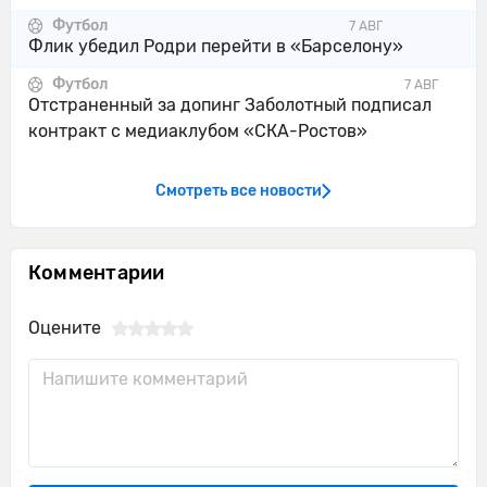
Футбол
7 АВГ
Флик убедил Родри перейти в «Барселону»
Футбол
7 АВГ
Отстраненный за допинг Заболотный подписал
контракт с медиаклубом «СКА-Ростов»
Смотреть все новости
Комментарии
Оцените