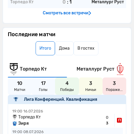
0
:
1
Торпедо Кт
Металлург Руст
Смотреть все встречи
Последние матчи
Итого
Дома
В гостях
Торпедо Кт
Металлург Руст
10
17
4
3
3
Матчи
Голы
Победы
Ничьи
Пораже...
Лига Конференций. Квалификация
19:00
16.07.2026
Торпедо Кт
0
П
Зиря
3
19:00
08.07.2026