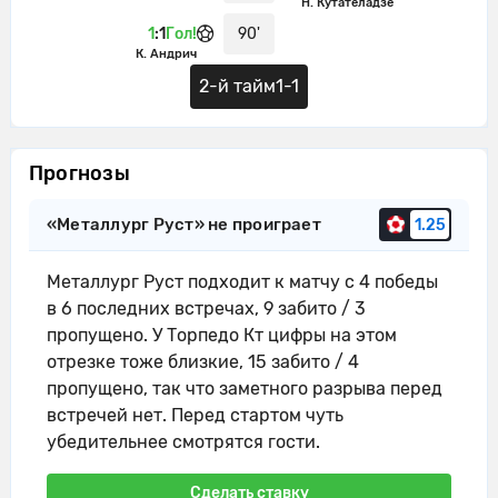
Н. Кутателадзе
1
:
1
Гол!
90'
К. Андрич
2-й тайм
1-1
Прогнозы
«Металлург Руст» не проиграет
1.25
Металлург Руст подходит к матчу с 4 победы
в 6 последних встречах, 9 забито / 3
пропущено. У Торпедо Кт цифры на этом
отрезке тоже близкие, 15 забито / 4
пропущено, так что заметного разрыва перед
встречей нет. Перед стартом чуть
убедительнее смотрятся гости.
Сделать ставку