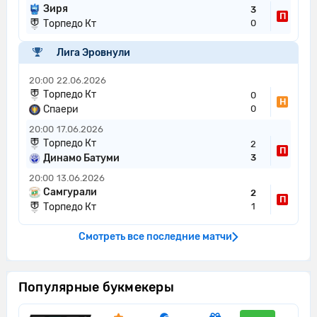
Зиря
3
П
Торпедо Кт
0
Лига Эровнули
20:00
22.06.2026
Торпедо Кт
0
Н
Спаери
0
20:00
17.06.2026
Торпедо Кт
2
П
Динамо Батуми
3
20:00
13.06.2026
Самгурали
2
П
Торпедо Кт
1
Смотреть все последние матчи
Популярные букмекеры