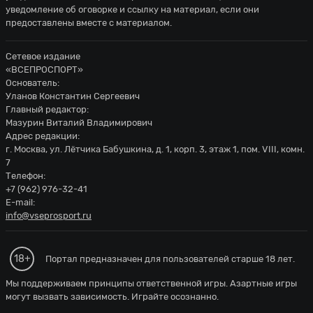
уведомление об оговорке и ссылку на материал, если они
предоставлены вместе с материалом.
Сетевое издание
«ВСЕПРОСПОРТ»
Основатель:
Уланов Константин Сергеевич
Главный редактор:
Мазурин Виталий Владимирович
Адрес редакции:
г. Москва, ул. Лётчика Бабушкина, д. 1, корп. 3, этаж 1, пом. VIII, комн.
7
Телефон:
+7 (962) 976-32-41
E-mail:
info@vseprosport.ru
18+
Портал предназначен для пользователей старше 18 лет.
Мы поддерживаем принципы ответственной игры. Азартные игры
могут вызвать зависимость. Играйте осознанно.