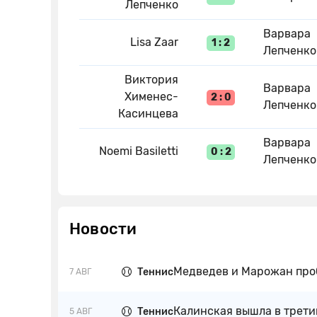
Лепченко
Варвара
Lisa Zaar
1 : 2
Лепченко
Виктория
Варвара
Хименес-
2 : 0
Лепченко
Касинцева
Варвара
Noemi Basiletti
0 : 2
Лепченко
Новости
Медведев и Марожан проб
Теннис
7 АВГ
Калинская вышла в трети
Теннис
5 АВГ