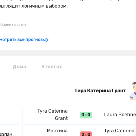
 выглядит логичным выбором.
Оцени первым
мотреть все прогнозы
Дома
В гостях
Тира Катерина Грант
Tyra Caterina
Laura Boehne
0 : 0
Grant
Мартина
Tyra Caterina
орпач
2 : 0