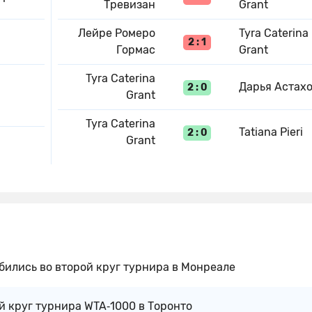
Тревизан
Grant
Лейре Ромеро
Tyra Caterina
2 : 1
Гормас
Grant
Tyra Caterina
Дарья Астах
2 : 0
Grant
Tyra Caterina
Tatiana Pieri
2 : 0
Grant
ились во второй круг турнира в Монреале
й круг турнира WTA‑1000 в Торонто