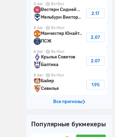
8 Авг
Футбол
Вестерн Сидней ..
2.17
Мельбурн Виктор..
8 Авг
Футбол
Манчестер Юнайт..
2.07
ПСЖ
8 Авг
Футбол
Крылья Советов
2.07
Балтика
8 Авг
Футбол
Байер
1.95
Севилья
Все прогнозы
Популярные букмекеры