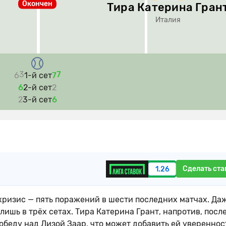
Окончен
Тира Катерина Гран
Италия
3
7
6
1-й сет
7
6
2-й сет
2
2
3-й сет
6
Сделать ста
1.26
ризис — пять поражений в шести последних матчах. Да
ишь в трёх сетах. Тира Катерина Грант, напротив, посл
беду над Лизой Заар, что может добавить ей увереннос