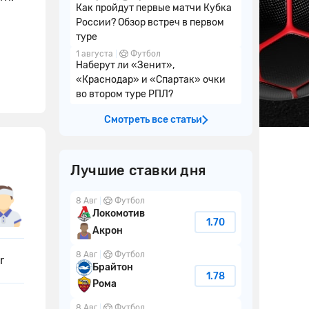
Как пройдут первые матчи Кубка
России? Обзор встреч в первом
туре
1 августа
Футбол
Наберут ли «Зенит»,
«Краснодар» и «Спартак» очки
во втором туре РПЛ?
Смотреть все статьи
Лучшие ставки дня
8 Авг
Футбол
Локомотив
1.70
Акрон
8 Авг
Футбол
r
Брайтон
1.78
Рома
8 Авг
Футбол