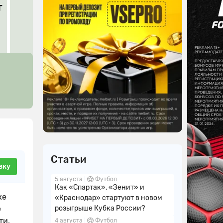
т
Статьи
вку
5 августа
Футбол
Как «Спартак», «Зенит» и
же
«Краснодар» стартуют в новом
е
розыгрыше Кубка России?
ти.
4 августа
Футбол