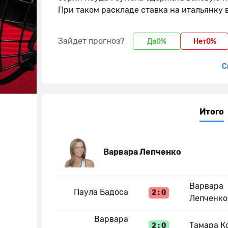
При таком раскладе ставка на итальянку
Зайдет прогноз?
Да
0%
Нет
0%
С
Итого
Варвара Лепченко
Варвара
Паула Бадоса
2 : 0
Лепченко
Варвара
Тамара К
2 : 0