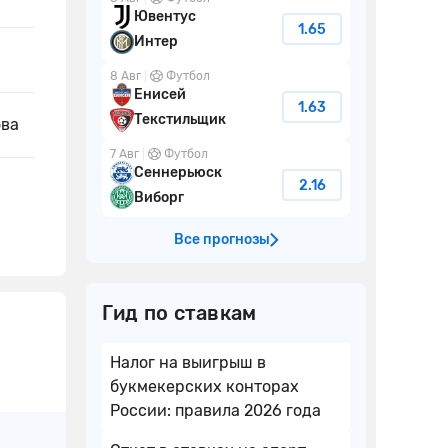
Ювентус
1.65
Интер
8 Авг
Футбол
Енисей
1.63
Текстильщик
ова
7 Авг
Футбол
Сеннерьюск
2.16
Виборг
Все прогнозы
Гид по ставкам
Налог на выигрыш в
букмекерских конторах
России: правила 2026 года