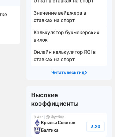
Откат в ставках на спорт
Значение вейджера в
тке
ставках на спорт
Калькулятор букмекерских
вилок
Онлайн калькулятор ROI в
ставках на спорт
Читать весь гид
Высокие
коэффициенты
8 Авг
Футбол
Крылья Советов
3.20
Балтика