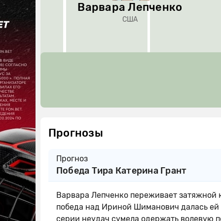
Варвара Лепченко
США
Прогнозы
Прогноз
Победа Тира Катерина Грант
Варвара Лепченко переживает затяжной к
победа над Ириной Шиманович далась ей л
серии неудач сумела одержать волевую по