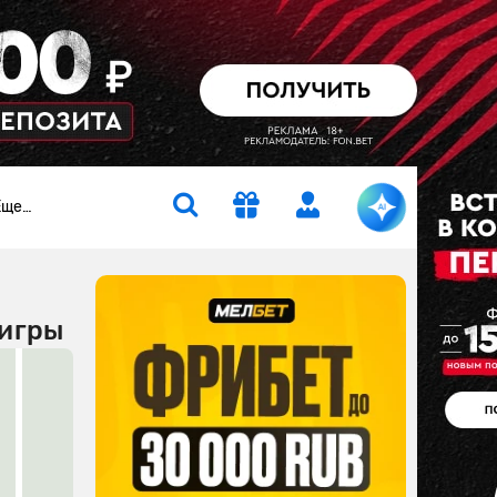
Еще…
 игры