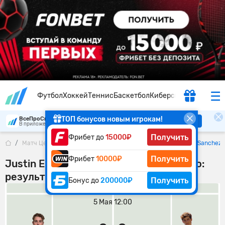
Футбол
Хоккей
Теннис
Баскетбол
Киберспорт
ТОП бонусов новым игрокам!
ВсеПроСпорт
Скачать
В приложении удобнее
Получить
Фрибет до
15000₽
Матч Центр
Francavilla (Италия)
Justin Engel-Nikolas Sanchez 
Получить
Фрибет
10000₽
Justin Engel - Nikolas Sanchez Izquierdo:
результат матча и обзор игры
Получить
Бонус до
200000₽
5 Мая 12:00