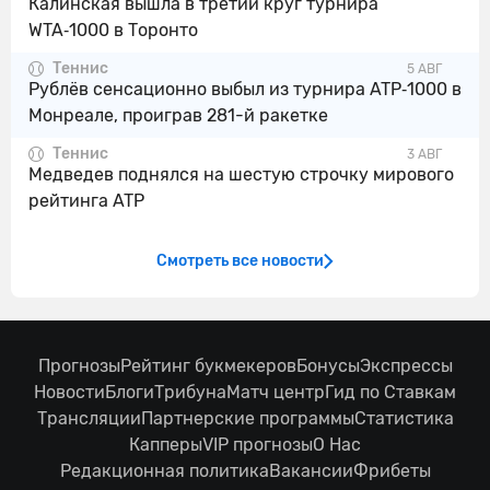
Калинская вышла в третий круг турнира
WTA‑1000 в Торонто
Теннис
5 АВГ
Рублёв сенсационно выбыл из турнира ATP‑1000 в
Монреале, проиграв 281-й ракетке
Теннис
3 АВГ
Медведев поднялся на шестую строчку мирового
рейтинга ATP
Смотреть все новости
Прогнозы
Рейтинг букмекеров
Бонусы
Экспрессы
Новости
Блоги
Трибуна
Матч центр
Гид по Ставкам
Трансляции
Партнерские программы
Статистика
Капперы
VIP прогнозы
О Нас
Редакционная политика
Вакансии
Фрибеты