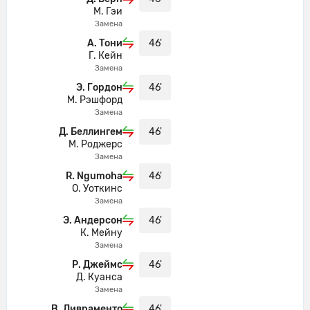
М. Гэи
Англия совершает вбрасывание на
Замена
04'
своей половине поля
А. Тони
46'
Г. Кейн
Англия идет вперед с потенциально
05'
Замена
опасной атакой.
Э. Гордон
46'
М. Рэшфорд
Джордан Хендерсон нанес удар, но
05'
Замена
тот был заблокирован.
Д. Беллингем
46'
Финн Сурман успешно блокирует
М. Роджерс
05'
Замена
удар.
R. Ngumoha
46'
Англия совершает вбрасывание на
О. Уоткинс
05'
половине поля противника
Замена
Э. Андерсон
46'
Контроль мяча: Англия: 79%, Новая
К. Мейну
05'
Зеландия: 21%.
Замена
Р. Джеймс
46'
Мэттью Гарбетт из команды Новая
Д. Куанса
05'
Зеландия заходит слишком далеко,
Замена
он валит Джед Спенс.
В. Ливраменто
46'