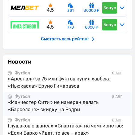
команды.
Бонус
4.5
381
30000 ₽
33'
Англия контролирует мяч.
34'
Англия пытается что-то создать.
Бонус
4.5
778
8000 ₽
Англия идет вперед с потенциально
Смотреть весь рейтинг
34'
опасной атакой.
Маркус Рэшфорд из команды Англия
34'
своей передачей успешно находит
Новости
партнера по команде в штрафной.
Футбол
8 АВГ
«Арсенал» за 75 млн фунтов купил хавбека
Гарри Кейн выиграл воздушное
34'
«Ньюкасла» Бруно Гимараэса
противоборство у Elijah Just.
Футбол
Гарри Кейн нанес удар головой, но
8 АВГ
34'
«Манчестер Сити» не намерен делать
Max Crocombe спокойно отбил мяч.
«Барселоне» скидку на Родри
Контроль мяча: Англия: 67%, Новая
35'
Футбол
8 АВГ
Зеландия: 33%.
Глушаков о шансах «Спартака» на чемпионство:
«Если Барко уйдет, то все – крах»
Маркус Рэшфорд навешивает с