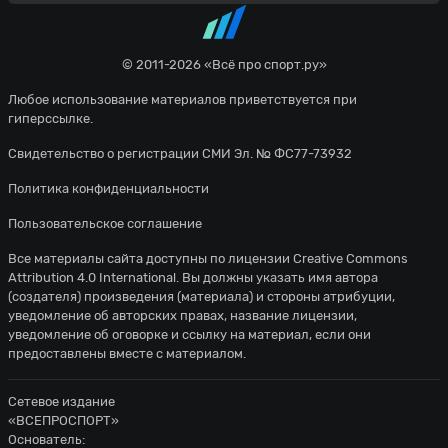
Маркус Рэшфорд навешивает с
40'
левого углового, но неудачно - мяч
© 2011-2026 «Всё про спорт.ру»
уходит за предел поля.
Любое использование материалов приветствуется при
Финн Сурман из команды Новая
гиперссылке.
40'
Зеландия перехватывает навес,
Свидетельство о регистрации СМИ Эл. № ФС77-73932
направленный в сторону штрафной.
Политика конфиденциальности
Контроль мяча: Англия: 67%, Новая
40'
Пользовательское соглашение
Зеландия: 33%.
Все материалы сайта доступны по лицензии
Creative Commons
Удар от ворот произведет Новая
40'
Attribution 4.0 International
. Вы должны указать имя автора
Зеландия
(создателя) произведения (материала) и стороны атрибуции,
уведомление об авторских правах, название лицензии,
Англия идет вперед с потенциально
41'
уведомление об оговорке и ссылку на материал, если они
опасной атакой.
предоставлены вместе с материалом.
Джордан Хендерсон выполняет отбор
Сетевое издание
41'
и завладевает мячом для своей
«ВСЕПРОСПОРТ»
команды.
Основатель: