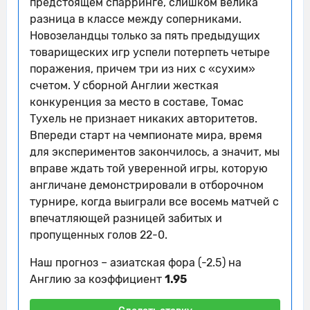
предстоящем спарринге, слишком велика
Морган Роджерс наказан за толчок
13'
разница в классе между соперниками.
Финн Сурман
Новозеландцы только за пять предыдущих
14'
Крис Вуд наказан за толчок Марк Гэи
товарищеских игр успели потерпеть четыре
поражения, причем три из них с «сухим»
14'
Англия начинает контратаку
счетом. У сборной Англии жесткая
Олли Уоткинс из команды Англия бьет
конкуренция за место в составе, Томас
14'
мимо ворот
Тухель не признает никаких авторитетов.
Впереди старт на чемпионате мира, время
Удар от ворот произведет Новая
14'
для экспериментов закончилось, а значит, мы
Зеландия
вправе ждать той уверенной игры, которую
15'
Англия контролирует мяч.
англичане демонстрировали в отборочном
турнире, когда выиграли все восемь матчей с
Англия идет вперед с потенциально
15'
впечатляющей разницей забитых и
опасной атакой.
пропущенных голов 22-0.
Кобби Мейну ослабляет давление,
15'
Наш прогноз – азиатская фора (-2.5) на
выбив мяч.
Англию за коэффициент
1.95
Контроль мяча: Англия: 82%, Новая
15'
Зеландия: 18%.