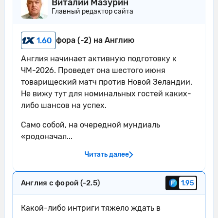
Виталий Мазурин
Англия идет вперед с потенциально
Главный редактор сайта
11'
опасной атакой.
Майкл Боксал из команды Новая
фора (-2) на Англию
1.60
11'
Зеландия перехватывает навес,
Англия начинает активную подготовку к
направленный в сторону штрафной.
ЧМ-2026. Проведет она шестого июня
Новая Зеландия идет вперед с
товарищеский матч против Новой Зеландии.
11'
потенциально опасной атакой.
Не вижу тут для номинальных гостей каких-
либо шансов на успех.
Сарприт Сингх из команды Новая
12'
Зеландия бьет мимо ворот
Само собой, на очередной мундиаль
12'
Удар от ворот произведет Англия
«родоначал...
Судья сигнализирует, что Joe Bell из
Читать далее
12'
команды Англия поставил подножку.
Пострадал Кобби Мейну
Англия с форой (-2.5)
1.95
Англия идет вперед с потенциально
13'
опасной атакой.
Какой-либо интриги тяжело ждать в