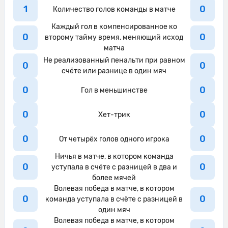
команде.
1
0
Количество голов команды в матче
Кобби Мейну не смог попасть в створ
Каждый гол в компенсированное ко
30'
ударом издали
0
0
второму тайму время, меняющий исход
матча
Удар от ворот произведет Новая
30'
Не реализованный пенальти при равном
Зеландия
0
0
счёте или разнице в один мяч
Контроль мяча: Англия: 68%, Новая
30'
0
0
Гол в меньшинстве
Зеландия: 32%.
Англия идет вперед с потенциально
0
0
Хет-трик
31'
опасной атакой.
0
0
От четырёх голов одного игрока
Маркус Рэшфорд нанес удар, но тот
31'
был заблокирован.
Ничья в матче, в котором команда
0
0
уступала в счёте с разницей в два и
Майкл Боксал успешно блокирует
более мячей
31'
удар.
Волевая победа в матче, в котором
0
0
команда уступала в счёте с разницей в
Гарри Кейн выполняет отбор и
один мяч
31'
завладевает мячом для своей
Волевая победа в матче, в котором