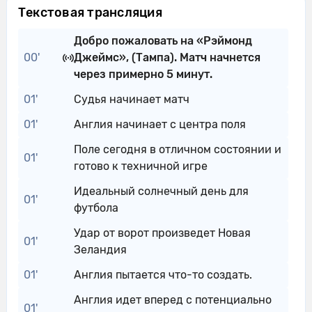
Текстовая трансляция
Добро пожаловать на «Рэймонд
00'
Джеймс», (Тампа). Матч начнется
через примерно 5 минут.
01'
Судья начинает матч
01'
Англия начинает с центра поля
Поле сегодня в отличном состоянии и
01'
готово к техничной игре
Идеальный солнечный день для
01'
футбола
Удар от ворот произведет Новая
01'
Зеландия
01'
Англия пытается что-то создать.
Англия идет вперед с потенциально
01'