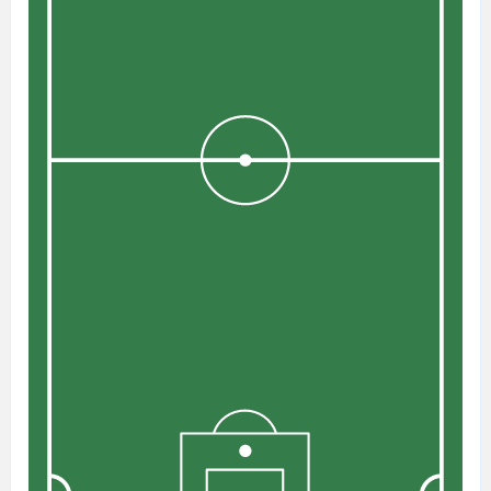
Финн Сурман успешно блокирует
19'
удар.
Джордан Хендерсон из команды
Англия своей передачей успешно
20'
находит партнера по команде в
штрафной.
Англия совершает вбрасывание на
20'
половине поля противника
Контроль мяча: Англия: 71%, Новая
20'
Зеландия: 29%.
Финн Сурман ослабляет давление,
20'
выбив мяч.
Англия идет вперед с потенциально
20'
опасной атакой.
Майкл Боксал из команды Новая
20'
Зеландия перехватывает навес,