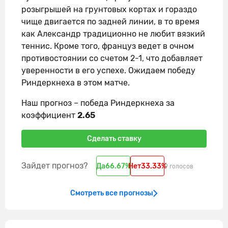
розыгрышей на грунтовых кортах и гораздо
чище двигается по задней линии, в то время
как Александр традиционно не любит вязкий
теннис. Кроме того, француз ведет в очном
противостоянии со счетом 2-1, что добавляет
уверенности в его успехе. Ожидаем победу
Риндеркнеха в этом матче.
Наш прогноз – победа Риндеркнеха за
коэффициент
2.65
Сделать ставку
Зайдет прогноз?
Да
66.67%
Нет
33.33%
9 голосов
Смотреть все прогнозы