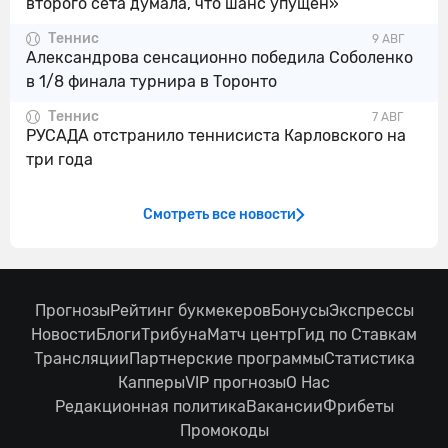
второго сета думала, что шанс упущен»
Теннис
9 АВГ
Александрова сенсационно победила Соболенко
в 1/8 финала турнира в Торонто
Теннис
7 АВГ
РУСАДА отстранило теннисиста Карловского на
три года
Смотреть все новости
Прогнозы
Рейтинг букмекеров
Бонусы
Экспрессы
Новости
Блоги
Трибуна
Матч центр
Гид по Ставкам
Трансляции
Партнерские программы
Статистика
Капперы
VIP прогнозы
О Нас
Редакционная политика
Вакансии
Фрибеты
Промокоды