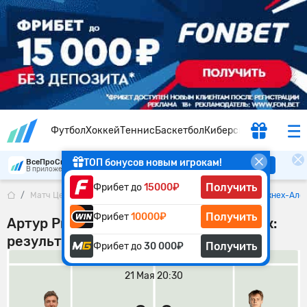
Футбол
Хоккей
Теннис
Баскетбол
Киберспорт
ТОП бонусов новым игрокам!
ВсеПроСпорт
Скачать
В приложении удобнее
Получить
Фрибет до
15000₽
Матч Центр
АТР Женева (Швейцария)
Артур Риндеркнех-Але
Получить
Фрибет
10000₽
Артур Риндеркнех - Александр Бублик:
результат матча и обзор игры
Получить
Фрибет до
30 000₽
21 Мая 20:30