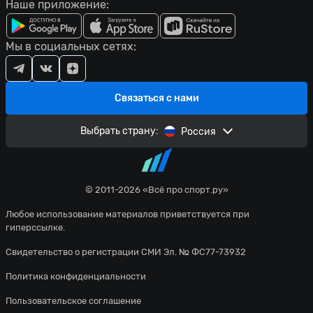
Наше приложение:
Мы в социальных сетях:
Связаться с нами
Выбрать страну:
Россия
© 2011-2026 «Всё про спорт.ру»
Любое использование материалов приветствуется при
гиперссылке.
Свидетельство о регистрации СМИ Эл. № ФС77-73932
Политика конфиденциальности
Пользовательское соглашение