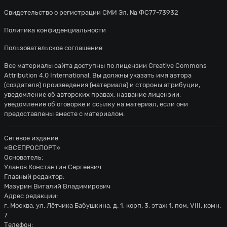
Свидетельство о регистрации СМИ Эл. № ФС77-73932
Политика конфиденциальности
Пользовательское соглашение
Все материалы сайта доступны по лицензии
Creative Commons
Attribution 4.0 International
. Вы должны указать имя автора
(создателя) произведения (материала) и стороны атрибуции,
уведомление об авторских правах, название лицензии,
уведомление об оговорке и ссылку на материал, если они
предоставлены вместе с материалом.
Сетевое издание
«ВСЕПРОСПОРТ»
Основатель:
Уланов Константин Сергеевич
Главный редактор:
Мазурин Виталий Владимирович
Адрес редакции:
г. Москва, ул. Лётчика Бабушкина, д. 1, корп. 3, этаж 1, пом. VIII, комн.
7
Телефон: