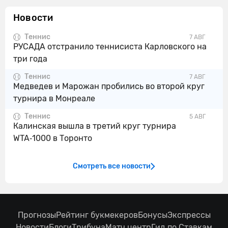
Новости
Теннис
7 АВГ
РУСАДА отстранило теннисиста Карловского на
три года
Теннис
7 АВГ
Медведев и Марожан пробились во второй круг
турнира в Монреале
Теннис
5 АВГ
Калинская вышла в третий круг турнира
WTA‑1000 в Торонто
Смотреть все новости
Прогнозы
Рейтинг букмекеров
Бонусы
Экспрессы
Новости
Блоги
Трибуна
Матч центр
Гид по Ставкам