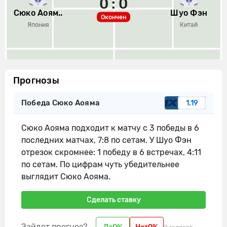
0 : 0
Сюко Аоям..
Шуо Фэн
Окончен
Япония
Китай
Прогнозы
Победа Сюко Аояма
1.19
Сюко Аояма подходит к матчу с 3 победы в 6
последних матчах, 7:8 по сетам. У Шуо Фэн
отрезок скромнее: 1 победу в 6 встречах, 4:11
по сетам. По цифрам чуть убедительнее
выглядит Сюко Аояма.
Сделать ставку
Зайдет прогноз?