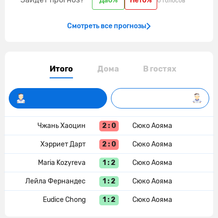
Да
0%
Нет
0%
0 голосов
Смотреть все прогнозы
Итого
Дома
В гостях
2 : 0
Чжань Хаоцин
Сюко Аояма
2 : 0
Хэрриет Дарт
Сюко Аояма
1 : 2
Maria Kozyreva
Сюко Аояма
1 : 2
Лейла Фернандес
Сюко Аояма
1 : 2
Eudice Chong
Сюко Аояма