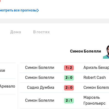
мотреть все прогнозы
Дома
В гостях
Симон Болелли
Симон Болелли
Ариэль Беха
1 : 2
use
Симон Болелли
Robert Cash
2 : 0
Аревало
Садио Думбиа
Симон Болел
2 : 0
Марсель
Симон Болелли
2 : 1
Гранольерс
н