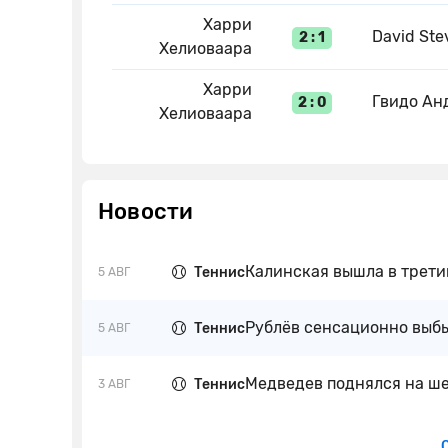
Харри
David St
2 : 1
Хелиоваара
Харри
Гвидо Ан
2 : 0
Хелиоваара
Новости
Калинская вышла в трети
Теннис
5 АВГ
Рублёв сенсационно выбы
Теннис
5 АВГ
Медведев поднялся на ше
Теннис
3 АВГ