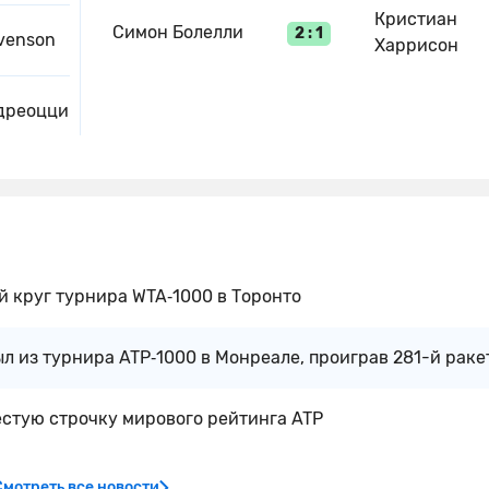
Кристиан
Симон Болелли
2 : 1
evenson
Харрисон
дреоцци
й круг турнира WTA‑1000 в Торонто
л из турнира ATP‑1000 в Монреале, проиграв 281-й раке
стую строчку мирового рейтинга ATP
Смотреть все новости