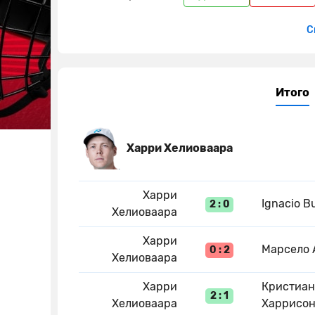
С
Итого
Харри Хелиоваара
Харри
Ignacio B
2 : 0
Хелиоваара
Харри
Марсело 
0 : 2
Хелиоваара
Харри
Кристиан
2 : 1
Хелиоваара
Харрисо