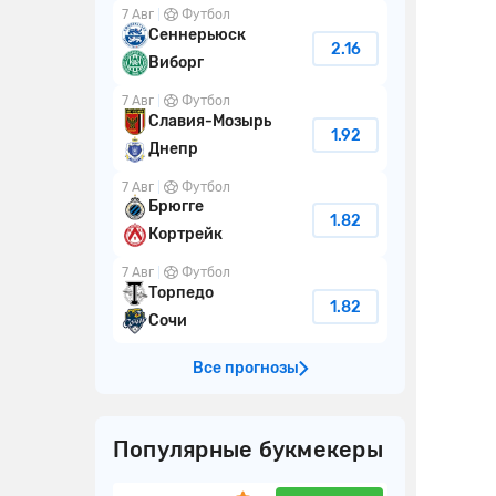
7 Авг
Футбол
Сеннерьюск
2.16
Виборг
7 Авг
Футбол
Славия-Мозырь
1.92
Днепр
7 Авг
Футбол
Брюгге
1.82
Кортрейк
7 Авг
Футбол
Торпедо
1.82
Сочи
Все прогнозы
Популярные букмекеры