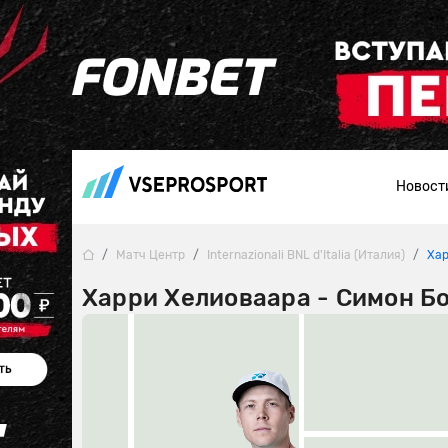
Новост
Матч Центр
Internazionali BNL d'Italia (Италия)
Хар
Харри Хелиоваара - Симон Бо