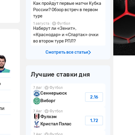
Как пройдут первые матчи Кубка
России? Обзор встреч в первом
туре
1 августа
Футбол
Наберут ли «Зенит»,
«Краснодар» и «Спартак» очки
во втором туре РПЛ?
Смотреть все статьи
Лучшие ставки дня
р
7 Авг
Футбол
Сеннерьюск
2.16
Виборг
ли
7 Авг
Футбол
Фулхэм
1.72
Кристал Пэлас
7 Авг
Футбол