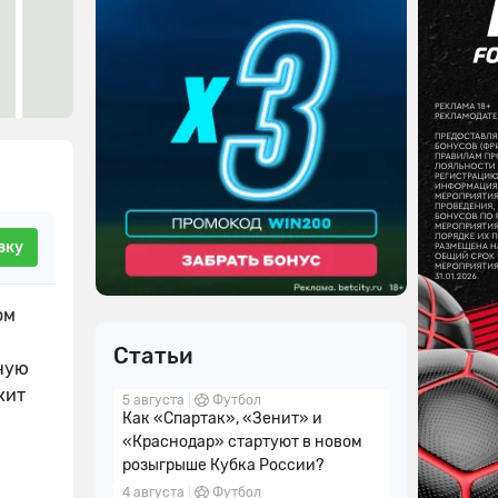
вку
ом
Статьи
тную
жит
5 августа
Футбол
Как «Спартак», «Зенит» и
«Краснодар» стартуют в новом
розыгрыше Кубка России?
4 августа
Футбол