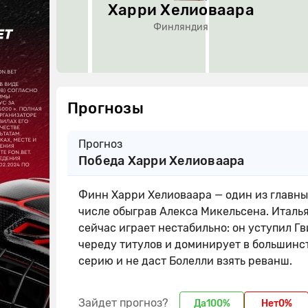
Харри Хелиоваара
Финляндия
Прогнозы
Прогноз
Победа Харри Хелиоваара
Финн Харри Хелиоваара — один из главных
числе обыграв Алекса Микельсена. Италья
сейчас играет нестабильно: он уступил Г
череду титулов и доминирует в большинст
серию и не даст Болелли взять реванш.
Зайдет прогноз?
Да
100%
Нет
0%