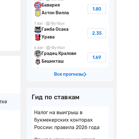
Бавария
1.80
Астон Вилла
7 Авг
Футбол
Гамба Осака
2.35
Урава
6 Авг
Футбол
Градец Кралове
1.69
Бешикташ
Все прогнозы
Гид по ставкам
тке
Налог на выигрыш в
букмекерских конторах
России: правила 2026 года