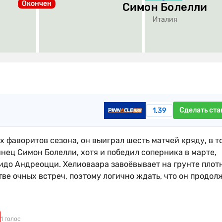
Окончен
Симон Болелли
Италия
Сделать ста
1.39
 фаворитов сезона, он выиграл шесть матчей кряду, в т
нец Симон Болелли, хотя и победил соперника в марте,
видо Андреоцци. Хелиоваара завоёвывает на грунте пло
ве очных встреч, поэтому логично ждать, что он продол
1 голос