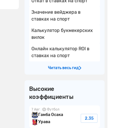
Откат в ставках на спорт
Значение вейджера в
ставках на спорт
Калькулятор букмекерских
вилок
Онлайн калькулятор ROI в
ставках на спорт
Читать весь гид
Высокие
коэффициенты
7 Авг
Футбол
Гамба Осака
2.35
Урава