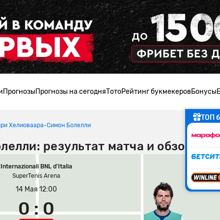
и
Прогнозы
Прогнозы на сегодня
Тото
Рейтинг букмекеров
Бонусы
ТОП б
ри Хелиоваара-Симон Болелли
лелли: результат матча и обзор игр
Internazionali BNL d'Italia
SuperTenis Arena
14 Мая 12:00
0 : 0