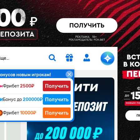
Еще…
онусов новым игрокам!
Получить
Фрибет
2500₽
ы
Получить
Бонус до
200000₽
Получить
Фрибет
10000₽