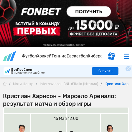
Футбол
Хоккей
Теннис
Баскетбол
Киберспорт
ВсеПроСпорт
Скачать
В приложении удобнее
Матч Центр
Internazionali BNL d'Italia (Италия)
Кристиан Хари
Кристиан Харисон - Марсело Ареиало:
результат матча и обзор игры
15 Мая 12:00