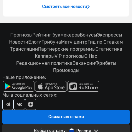
Смотреть все новости
Прогнозы
Рейтинг букмекеров
Бонусы
Экспрессы
Новости
Блоги
Трибуна
Матч центр
Гид по Ставкам
Трансляции
Партнерские программы
Статистика
Капперы
VIP прогнозы
О Нас
Редакционная политика
Вакансии
Фрибеты
Промокоды
Наше приложение:
Мы в социальных сетях:
Связаться с нами
Выбрать страну:
Россия