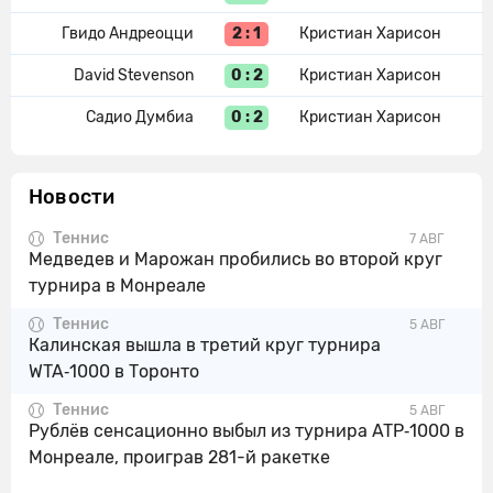
2 : 1
Гвидо Андреоцци
Кристиан Харисон
0 : 2
David Stevenson
Кристиан Харисон
0 : 2
Садио Думбиа
Кристиан Харисон
Новости
Теннис
7 АВГ
Медведев и Марожан пробились во второй круг
турнира в Монреале
Теннис
5 АВГ
Калинская вышла в третий круг турнира
WTA‑1000 в Торонто
Теннис
5 АВГ
Рублёв сенсационно выбыл из турнира ATP‑1000 в
Монреале, проиграв 281-й ракетке