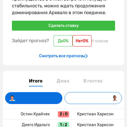
стабильность, можно ждать продолжения
доминирования Аревало в этом поединке.
Сделать ставку
Зайдет прогноз?
Да
0%
Нет
0%
0 голосов
Смотреть все прогнозы
Итого
Дома
В гостях
2 : 0
Остин Крайчек
Кристиан Харисон
1 : 2
Диего Идальго
Кристиан Харисон