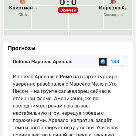
0 : 0
Кристиан ..
Марсело А..
Окончен
США
Сальвадор
Прогнозы
Победа Марсело Аревало
1.44
Марсело Аревало в Риме на старте турнира
уверенно разобрался с Марсело Мело и Уго
Нисом — на грунте сальвадорец сейчас в
отличной форме. Американец же по
последним встречам показывает
нестабильную игру, чередуя победы с
поражениями. Аревало, напротив, задаёт
темп и контролирует игру у сетки. Учитывая
преимущество в очной встрече и текущую