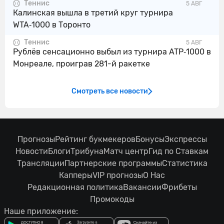
Теннис
5 АВГ
Калинская вышла в третий круг турнира
WTA‑1000 в Торонто
Теннис
5 АВГ
Рублёв сенсационно выбыл из турнира ATP‑1000 в
Монреале, проиграв 281-й ракетке
Смотреть все новости
Прогнозы
Рейтинг букмекеров
Бонусы
Экспрессы
Новости
Блоги
Трибуна
Матч центр
Гид по Ставкам
Трансляции
Партнерские программы
Статистика
Капперы
VIP прогнозы
О Нас
Редакционная политика
Вакансии
Фрибеты
Промокоды
Наше приложение: