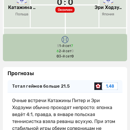
0 : 0
Катажина ..
Эри Ходзу..
Окончен
Польша
Япония
5
1-й сет
7
6
2-й сет
0
0
3-й сет
0
Прогнозы
Тотал геймов больше 21.5
1.48
Очные встречи Катажины Питер и Эри
Ходзуми обычно проходят непросто: японка
ведёт 4:1, правда, в январе польская
теннисистка взяла реванш всухую. При этом
стабильной игры обеим соперницам не