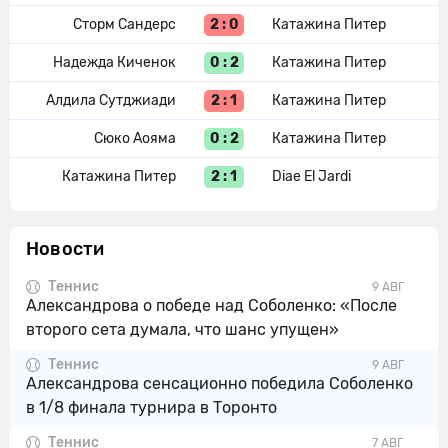
2 : 0
Сторм Сандерс
Катажина Питер
0 : 2
Надежда Киченок
Катажина Питер
2 : 1
Алдила Сутджиади
Катажина Питер
0 : 2
Сюко Аояма
Катажина Питер
2 : 1
Катажина Питер
Diae El Jardi
Новости
Теннис
9 АВГ
Александрова о победе над Соболенко: «После
второго сета думала, что шанс упущен»
Теннис
9 АВГ
Александрова сенсационно победила Соболенко
в 1/8 финала турнира в Торонто
Теннис
7 АВГ