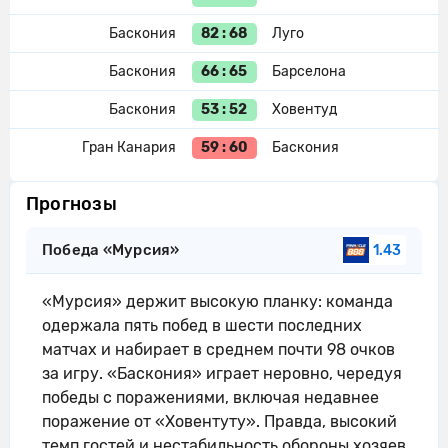
82 : 68
Баскония
Луго
66 : 65
Баскония
Барселона
53 : 52
Баскония
Ховентуд
59 : 60
Гран Канария
Баскония
Прогнозы
Победа «Мурсия»
1.43
«Мурсия» держит высокую планку: команда
одержала пять побед в шести последних
матчах и набирает в среднем почти 98 очков
за игру. «Баскония» играет неровно, чередуя
победы с поражениями, включая недавнее
поражение от «Ховентуту». Правда, высокий
темп гостей и нестабильность обороны хозяев