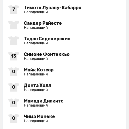
Тимоте Луваву-Кабарро
7
Нападающий
Сандер Райесте
Нападающий
Тадас Седекерскис
Нападающий
Симоне Фонтеккьо
13
Нападающий
Майк Котсар
0
Нападающий
Донта Холл
0
Нападающий
Мамади Диаките
0
Нападающий
Чима Монеке
0
Нападающий