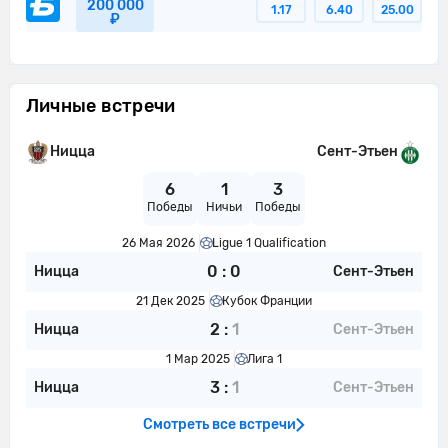
200 000
1.17
6.40
25.00
Ирвин Кардона ослабляет давление,
₽
10'
выбив мяч.
10'
Сент-Этьен пытается что-то создать.
Личные встречи
Антуан Менди ослабляет давление,
10'
выбив мяч.
Ницца
Сент-Этьен
11'
Ницца пытается что-то создать.
6
1
3
Победы
Ничьи
Победы
Julien Le Cardinal выполняет отбор и
11'
завладевает мячом для своей
26 Мая 2026
Ligue 1 Qualification
команды.
0
:
0
Ницца
Сент-Этьен
11'
Сент-Этьен начинает контратаку
21 Дек 2025
Кубок Франции
2
:
1
Данте выполняет отбор и завладевает
Ницца
Сент-Этьен
11'
мячом для своей команды.
1 Мар 2025
Лига 1
3
:
1
Ницца
Сент-Этьен
Сент-Этьен совершает вбрасывание
12'
на своей половине поля
Смотреть все встречи