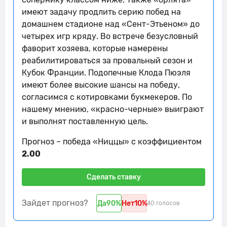
имеют задачу продлить серию побед на
Шанс! Ирвин Кардона из команды
07'
домашнем стадионе над «Сент-Этьеном» до
Сент-Этьен пробил головой, но мимо
четырех игр кряду. Во встрече безусловный
08'
Удар от ворот произведет Ницца
фаворит хозяева, которые намерены
реабилитироваться за провальный сезон и
08'
Ницца контролирует мяч.
Кубок Франции. Подопечные Клода Пюэля
Готье Ларсоннер взял и забрал мяч на
имеют более высокие шансы на победу,
08'
выходе
согласимся с котировками букмекеров. По
нашему мнению, «красно-черные» выиграют
08'
Сент-Этьен пытается что-то создать.
и выполнят поставленную цель.
Деннис Аппиа из команды Сент-
Этьен своей передачей успешно
Прогноз – победа «Ниццы» с коэффициентом
09'
находит партнера по команде в
2.00
штрафной.
Сделать ставку
Лукас Стассин нанес удар, но тот был
09'
заблокирован.
Зайдет прогноз?
Да
90%
Нет
10%
40 голосов
Kojo Peprah Oppong успешно
09'
блокирует удар.