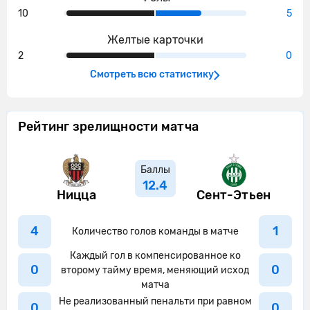
20'
10
5
выбив мяч.
Желтые карточки
Ницца совершает вбрасывание на
20'
2
0
половине поля противника
Смотреть всю статистику
Kevin Pedro из команды Сент-Этьен
21'
перехватывает навес, направленный
в сторону штрафной.
Рейтинг зрелищности матча
ШТАНГА! Так было близко к голу - Эли
21'
Вахи нанес удар в каркас ворот!
Баллы
Мохамед-Али Чо нанес удар, но тот
12.4
21'
Ницца
Сент-Этьен
был заблокирован.
Julien Le Cardinal успешно блокирует
4
1
21'
Количество голов команды в матче
удар.
Каждый гол в компенсированное ко
Джонатан Клаусс навешивает с
0
0
второму тайму время, меняющий исход
21'
правого углового, но неудачно - мяч
матча
уходит за предел поля.
Не реализованный пенальти при равном
0
0