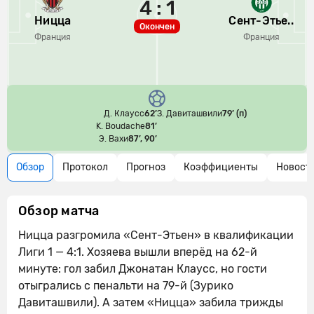
4 : 1
Ницца
Сент-Этье..
Окончен
Франция
Франция
Д. Клаусс
62’
З. Давиташвили
79’ (п)
K. Boudache
81’
Э. Вахи
87’, 90’
Обзор
Протокол
Прогноз
Коэффициенты
Новост
Обзор матча
Ницца разгромила «Сент-Этьен» в квалификации
Лиги 1 — 4:1. Хозяева вышли вперёд на 62-й
минуте: гол забил Джонатан Клаусс, но гости
отыгрались с пенальти на 79-й (Зурико
Давиташвили). А затем «Ницца» забила трижды