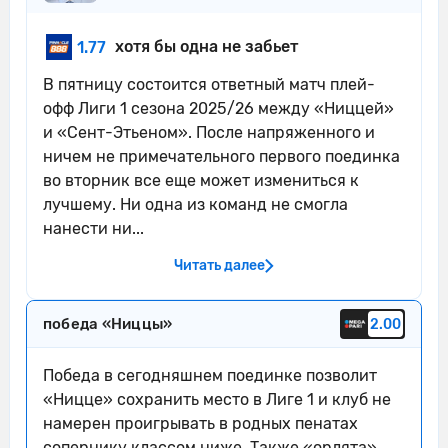
06'
левого углового, но неудачно - мяч
уходит за предел поля.
хотя бы одна не забьет
1.77
Kevin Pedro из команды Сент-Этьен
В пятницу состоится ответный матч плей-
06'
перехватывает навес, направленный
офф Лиги 1 сезона 2025/26 между «Ниццей»
в сторону штрафной.
и «Сент-Этьеном». После напряженного и
06'
Удар от ворот произведет Сент-Этьен
ничем не примечательного первого поединка
во вторник все еще может измениться к
06'
Сент-Этьен пытается что-то создать.
лучшему. Ни одна из команд не смогла
Kojo Peprah Oppong ослабляет
нанести ни...
06'
давление, выбив мяч.
Читать далее
Судья сигнализирует, что Антуан
06'
Менди из команды Ницца поставил
победа «Ниццы»
2.00
подножку. Пострадал Ирвин Кардона
Зурико Давиташвили из команды
Победа в сегодняшнем поединке позволит
Сент-Этьен своей передачей
«Ницце» сохранить место в Лиге 1 и клуб не
07'
успешно находит партнера по
намерен проигрывать в родных пенатах
команде в штрафной.
сопернику классом ниже. Также «орлята»