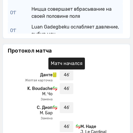
Ницца совершает вбрасывание на
01'
своей половине поля
Luan Gadegbeku ослабляет давление,
01'
выбив мяч.
01'
Сент-Этьен контролирует мяч.
Протокол матча
Ницца совершает вбрасывание на
01'
своей половине поля
Матч начался
02'
Ницца контролирует мяч.
Данте
46'
Желтая карточка
Абдулайе Канте выполняет отбор и
K. Boudache
46'
02'
завладевает мячом для своей
М. Чо
команды.
Замена
С. Диоп
46'
Данте ослабляет давление, выбив
02'
М. Бар
мяч.
Замена
Djibril Coulibaly ослабляет давление,
46'
М. Наде
02'
J. Le Cardinal