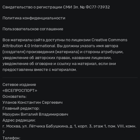
Свидетельство о регистрации СМИ Эл. № ФС77-73932
Мелвен Бар ослабляет давление,
33'
выбив мяч.
Политика конфиденциальности
Пользовательское соглашение
Сент-Этьен совершает вбрасывание
33'
на половине поля противника
Все материалы сайта доступны по лицензии
Creative Commons
Attribution 4.0 International
. Вы должны указать имя автора
Мелвен Бар ослабляет давление,
33'
(создателя) произведения (материала) и стороны атрибуции,
выбив мяч.
уведомление об авторских правах, название лицензии,
уведомление об оговорке и ссылку на материал, если они
Сент-Этьен совершает вбрасывание
предоставлены вместе с материалом.
33'
на половине поля противника
Сетевое издание
Том Лоше ослабляет давление, выбив
33'
«ВСЕПРОСПОРТ»
мяч.
Основатель:
Уланов Константин Сергеевич
33'
Сент-Этьен контролирует мяч.
Главный редактор:
Мазурин Виталий Владимирович
Антуан Менди ослабляет давление,
34'
Адрес редакции:
выбив мяч.
г. Москва, ул. Лётчика Бабушкина, д. 1, корп. 3, этаж 1, пом. VIII, комн.
7
34'
Ницца пытается что-то создать.
Телефон: