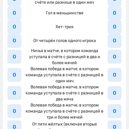
счёте или разнице в один мяч
Готье Ларсоннер из команды Сент-
21'
Этьен перехватывает навес,
0
0
Гол в меньшинстве
направленный в сторону штрафной.
0
0
Хет-трик
Том Лоше из команды Ницца наносит
удар из-за пределов штрафной
21'
0
0
От четырёх голов одного игрока
площадки, но мяч прошел сильно
мимо ворот.
Ничья в матче, в котором команда
0
0
уступала в счёте с разницей в два и
21'
Удар от ворот произведет Сент-Этьен
более мячей
Волевая победа в матче, в котором
21'
Сент-Этьен пытается что-то создать.
0
0
команда уступала в счёте с разницей в
один мяч
21'
Ницца контролирует мяч.
Волевая победа в матче, в котором
Djibril Coulibaly ослабляет давление,
0
0
команда уступала в счёте с разницей в
22'
выбив мяч.
два мяча
Волевая победа в матче, в котором
22'
Ницца пытается что-то создать.
0
0
команда уступала в счёте с разницей в
три и более мячей
Мохамед-Али Чо из команды Ницца
22'
От пяти жёлтых (включая вторые
бьет мимо ворот
0
0