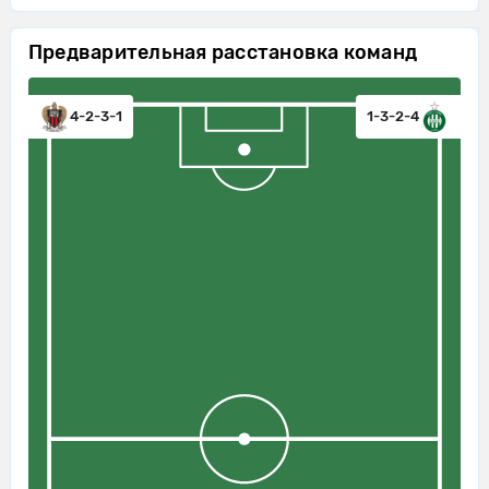
Сент-Этьен совершает вбрасывание
12'
на половине поля противника
Предварительная расстановка команд
13'
Сент-Этьен пытается что-то создать.
Julien Le Cardinal не смог попасть в
4-2-3-1
1-3-2-4
13'
створ ударом издали
13'
Удар от ворот произведет Ницца
13'
Ницца пытается что-то создать.
Kevin Pedro ослабляет давление,
14'
выбив мяч.
Сент-Этьен совершает вбрасывание
14'
на своей половине поля
Kojo Peprah Oppong ослабляет
14'
давление, выбив мяч.
Julien Le Cardinal ослабляет
14'
давление, выбив мяч.