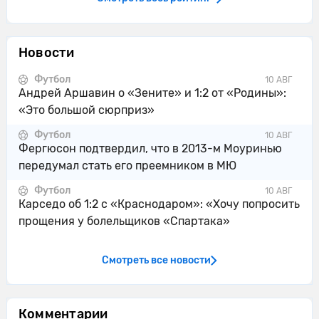
Давиташвили
Контроль мяча: Ницца: 59%, Сент-
25'
Новости
Этьен: 41%.
Футбол
10 АВГ
Антуан Менди из команды Ницца
Андрей Аршавин о «Зените» и 1:2 от «Родины»:
25'
перехватывает навес, направленный
«Это большой сюрприз»
в сторону штрафной.
Футбол
10 АВГ
Зурико Давиташвили из команды
Фергюсон подтвердил, что в 2013-м Моуринью
26'
Сент-Этьен разыграл угловой с
передумал стать его преемником в МЮ
левого угла.
Футбол
10 АВГ
Карседо об 1:2 с «Краснодаром»: «Хочу попросить
Том Лоше из команды Ницца
прощения у болельщиков «Спартака»
26'
перехватывает навес, направленный
в сторону штрафной.
Смотреть все новости
Augustine Boakye пробует нанести
26'
удар издали, но Йеванн Диуф ловит
мяч
Комментарии