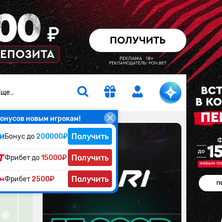
Еще…
онусов новым игрокам!
Получить
Бонус до
200000₽
ы
Получить
Фрибет до
15000₽
Получить
Фрибет
2500₽