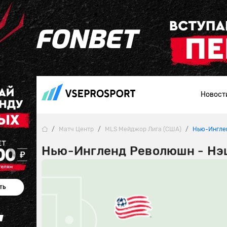
Новост
Матч Центр
MLS Мейджор Лига (США)
Нью-Ингле
Нью-Ингленд Революшн - Нэш