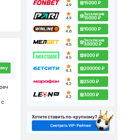
15000 ₽
4.9
Эксклюзив
15000 ₽
4.9
10000 ₽
4.8
Эксклюзив
30000 ₽
4.5
8000 ₽
4.5
авку
200000 ₽
4.3
2500 ₽
4.2
реч
3000 ₽
4.2
 с
Хотите ставить по-крупному?
Смотреть VIP-Рейтинг