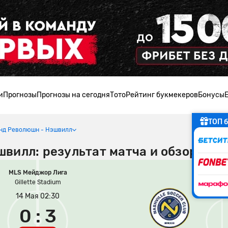
и
Прогнозы
Прогнозы на сегодня
Тото
Рейтинг букмекеров
Бонусы
ТОП б
нд Революшн - Нэшвилл
вилл: результат матча и обзор игр
MLS Мейджор Лига
Gillette Stadium
14 Мая 02:30
0 : 3