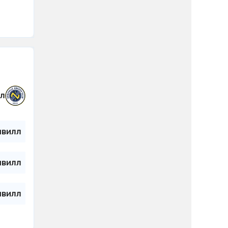
л
швилл
швилл
швилл