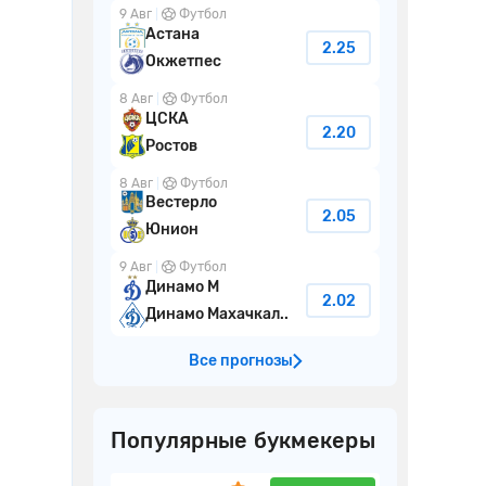
9 Авг
Футбол
Астана
2.25
Окжетпес
8 Авг
Футбол
ЦСКА
2.20
Ростов
8 Авг
Футбол
Вестерло
2.05
Юнион
9 Авг
Футбол
Динамо М
2.02
Динамо Махачкал..
Все прогнозы
Популярные букмекеры