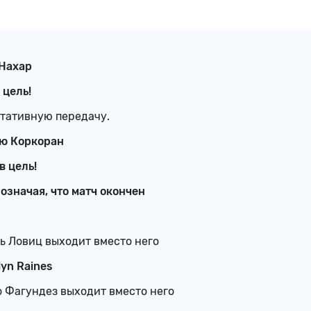
 Нахар
 цель!
ьтативную передачу.
ью Коркоран
в цель!
бозначая, что матч окончен
ль Ловиц выходит вместо него
yn Raines
о Фагундез выходит вместо него