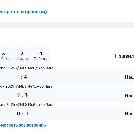
мотреть все прогнозы
3
3
4
Нэшвил
обеды
Ничьи
Победы
евр 2026
MLS Мейджор Лига
1
:
4
Нэ
юн 2025
MLS Мейджор Лига
2
:
3
Нэ
евр 2025
MLS Мейджор Лига
0
:
0
Нэ
Смотреть все встречи