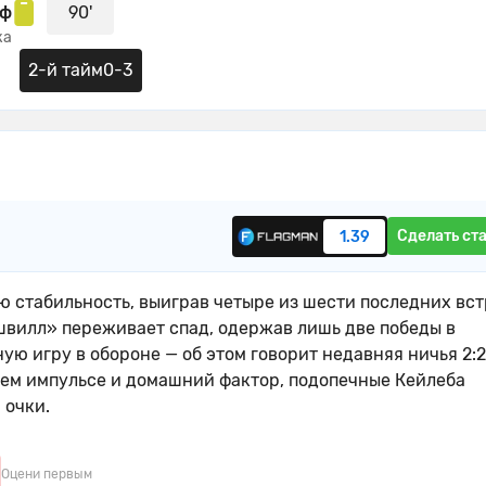
уф
90'
ка
2-й тайм
0-3
Сделать ст
1.39
стабильность, выиграв четыре из шести последних вст
Нэшвилл» переживает спад, одержав лишь две победы в
ую игру в обороне — об этом говорит недавняя ничья 2:2
ем импульсе и домашний фактор, подопечные Кейлеба
 очки.
Оцени первым