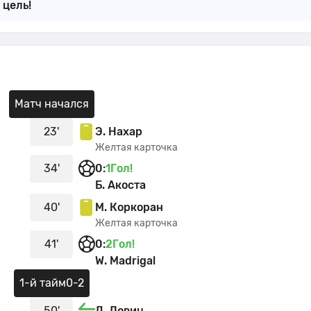
 цель!
ьтативную передачу.
с Мьюл выходит вместо него
rles-Emile Brunet выходит вместо него
Матч начался
os Zambrano выходит вместо него
m Fry выходит вместо него
23'
Э. Нахар
Желтая карточка
эль Ловиц
34'
0
:
1
Гол!
lein выходит вместо него
Б. Акоста
жексон Юилль выходит вместо него
40'
М. Коркоран
Желтая карточка
ns Pacius выходит вместо него
41'
0
:
2
Гол!
я. Джошуа Бауэр выходит вместо него
W. Madrigal
ассан Юсуф
1-й тайм
0-2
ьный свисток
50'
Д. Ловиц