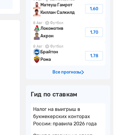
Матеуш Гамрот
1.60
Киллан Салкилд
8 Авг
Футбол
Локомотив
1.70
Акрон
8 Авг
Футбол
Брайтон
1.78
Рома
Все прогнозы
Гид по ставкам
Налог на выигрыш в
букмекерских конторах
России: правила 2026 года