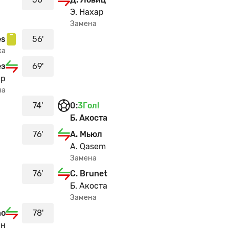
Э. Нахар
Замена
es
56'
ка
ез
69'
ер
на
74'
0
:
3
Гол!
Б. Акоста
76'
А. Мьюл
A. Qasem
Замена
76'
C. Brunet
Б. Акоста
Замена
no
78'
ан