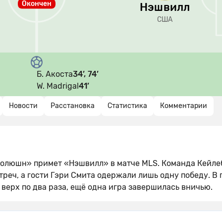
Окончен
Нэшвилл
США
Б. Акоста
34’, 74’
W. Madrigal
41’
Новости
Расстановка
Статистика
Комментарии
Революшн» примет «Нэшвилл» в матче MLS. Команда Кейле
треч, а гости Гэри Смита одержали лишь одну победу. В 
верх по два раза, ещё одна игра завершилась вничью.