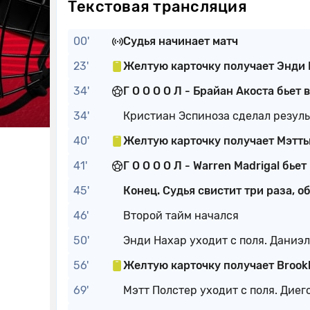
Текстовая трансляция
00'
Судья начинает матч
23'
Желтую карточку получает Энди
34'
Г О О О О Л - Брайан Акоста бьет в
34'
Кристиан Эспиноза сделал резул
40'
Желтую карточку получает Мэтт
41'
Г О О О О Л - Warren Madrigal бьет 
45'
Конец. Судья свистит три раза, о
46'
Второй тайм начался
50'
Энди Нахар уходит с поля. Даниэ
56'
Желтую карточку получает Brookl
69'
Мэтт Полстер уходит с поля. Диег