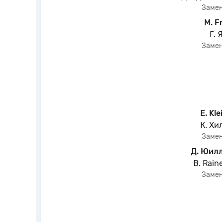
Заме
M. F
Г. 
Заме
E. Kle
К. Хи
Заме
Д. Юил
B. Rain
Заме