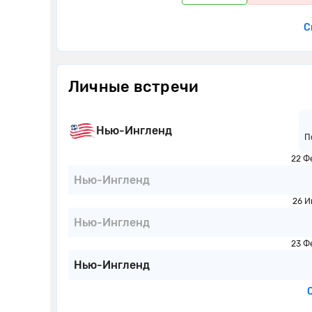
С
Личные встречи
Нью-Ингленд
П
22 Ф
Нью-Ингленд
26 И
Нью-Ингленд
23 Ф
Нью-Ингленд