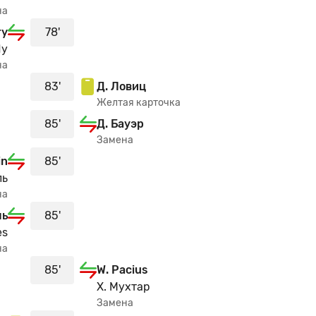
на
ry
78'
Яу
на
83'
Д. Ловиц
Желтая карточка
85'
Д. Бауэр
Замена
in
85'
ль
на
ль
85'
es
на
85'
W. Pacius
Х. Мухтар
Замена