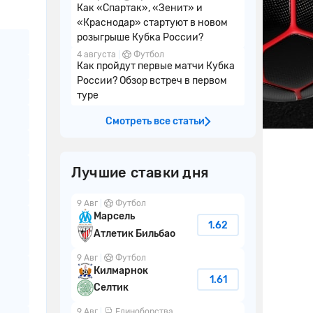
Как «Спартак», «Зенит» и
«Краснодар» стартуют в новом
розыгрыше Кубка России?
4 августа
Футбол
Как пройдут первые матчи Кубка
России? Обзор встреч в первом
туре
Смотреть все статьи
Лучшие ставки дня
9 Авг
Футбол
Марсель
1.62
Атлетик Бильбао
9 Авг
Футбол
Килмарнок
1.61
Селтик
9 Авг
Единоборства