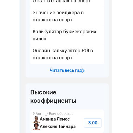
Откат в ставках на спорт
Значение вейджера в
ставках на спорт
Калькулятор букмекерских
вилок
Онлайн калькулятор ROI в
ставках на спорт
Читать весь гид
Высокие
коэффициенты
9 Авг
Единоборства
Аманда Лемос
3.00
Алексия Тайнара