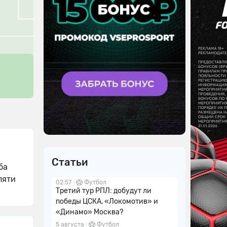
Статьи
ба
пяти
02:57
Футбол
Третий тур РПЛ: добудут ли
победы ЦСКА, «Локомотив» и
«Динамо» Москва?
5 августа
Футбол