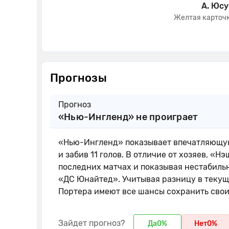
А. Юс
Желтая карточ
Прогнозы
Прогноз
«Нью-Ингленд» не проиграет
«Нью-Ингленд» показывает впечатляющую 
и забив 11 голов. В отличие от хозяев, «
последних матчах и показывая нестабильн
«ДС Юнайтед». Учитывая разницу в текущ
Портера имеют все шансы сохранить свои
Зайдет прогноз?
Да
0%
Нет
0%