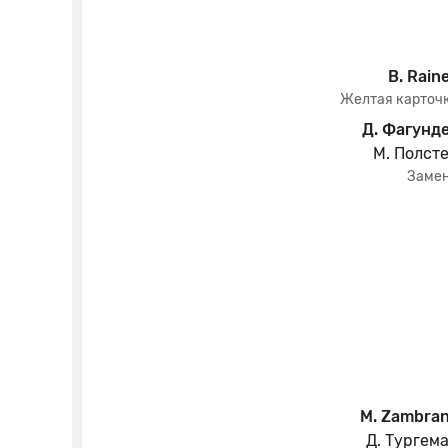
B. Rain
Желтая карточ
Д. Фагунд
М. Полст
Заме
M. Zambra
Д. Тургем