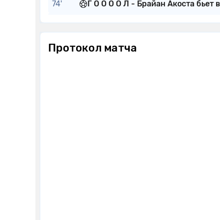
74'
Г О О О О Л - Брайан Акоста бьет в
74'
Кристиан Эспиноза сделал резул
76'
Ahmed Qasem уходит с поля. Алек
Протокол матча
76'
Брайан Акоста уходит с поля. Cha
78'
Дор Тургеман уходит с поля. Marc
78'
Гриффин Яу уходит с поля. Malcol
83'
Желтую карточку получает Дани
85'
Карлес Хиль уходит с поля. Eric K
85'
Brooklyn Raines уходит с поля. Д
85'
Хани Мухтар уходит с поля. Woobe
85'
Рид Бейкер-Уайтинг уходит с пол
90'
Желтую карточку получает Альх
90'
Вот и все! Рефери свистит финал