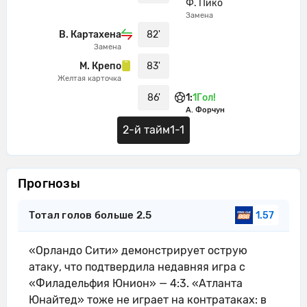
Ф. Пико
Замена
В. Картахена
82'
Замена
М. Крепо
83'
Желтая карточка
86'
1
:
1
Гол!
А. Форчун
2-й тайм
1-1
Прогнозы
Тотал голов больше 2.5
1.57
«Орландо Сити» демонстрирует острую
атаку, что подтвердила недавняя игра с
«Филадельфия Юнион» — 4:3. «Атланта
Юнайтед» тоже не играет на контратаках: в