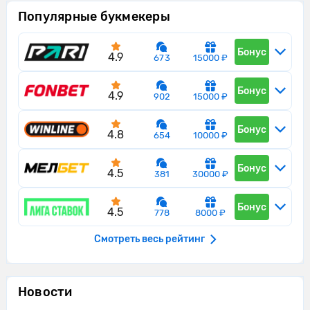
Популярные букмекеры
Бонус
4.9
673
15000 ₽
Бонус
4.9
902
15000 ₽
Бонус
4.8
654
10000 ₽
Бонус
4.5
381
30000 ₽
Бонус
4.5
778
8000 ₽
Смотреть весь рейтинг
Новости