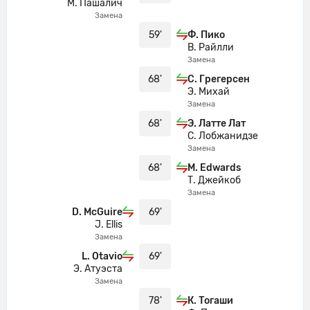
М. Пашалич
Замена
Эдуард Атуэста уходит с поля. Luis
69'
Otavio выходит вместо него
59'
Ф. Пико
В. Райлли
Фарибс Пико уходит с поля. Кайман
Замена
78'
Тогаши выходит вместо него
68'
С. Грегерсен
Э. Михай
Брайан Охеда уходит с поля. Вильдер
Замена
82'
Картахена выходит вместо него
68'
Э. Латте Лат
С. Лобжанидзе
Желтую карточку получает Максим
Замена
83'
Крепо
68'
M. Edwards
Т. Джейкоб
Г О О О О Л - Ажани Форчун бьет в
86'
Замена
цель!
D. McGuire
69'
J. Ellis
Matthew Edwards сделал
86'
Замена
результативную передачу.
L. Otavio
69'
Вот и все! Рефери свистит
Э. Атуэста
90'
Замена
финальный свисток
78'
К. Тогаши