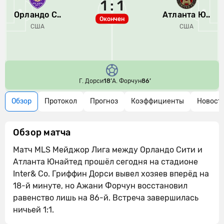
1 : 1
Орландо С..
Атланта Ю..
Окончен
США
США
Г. Дорси
18’
А. Форчун
86’
Обзор
Протокол
Прогноз
Коэффициенты
Новост
Обзор матча
Матч MLS Мейджор Лига между Орландо Сити и
Атланта Юнайтед прошёл сегодня на стадионе
Inter& Co. Гриффин Дорси вывел хозяев вперёд на
18-й минуте, но Ажани Форчун восстановил
равенство лишь на 86-й. Встреча завершилась
ничьей 1:1.