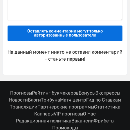
Оставлять комментарии могут только
авторизованные пользователи
На данный момент никто не оставил комментарий
- станьте первым!
Прогнозы
Рейтинг букмекеров
Бонусы
Экспрессы
Новости
Блоги
Трибуна
Матч центр
Гид по Ставкам
Трансляции
Партнерские программы
Статистика
Капперы
VIP прогнозы
О Нас
Редакционная политика
Вакансии
Фрибеты
Промокоды