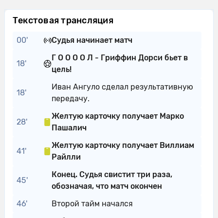
Текстовая трансляция
00'
Судья начинает матч
Г О О О О Л - Гриффин Дорси бьет в
18'
цель!
Иван Ангуло сделал результативную
18'
передачу.
Желтую карточку получает Марко
28'
Пашалич
Желтую карточку получает Виллиам
41'
Райлли
Конец. Судья свистит три раза,
45'
обозначая, что матч окончен
46'
Второй тайм начался