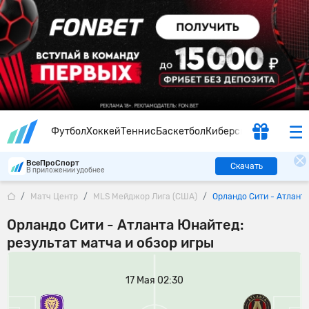
Футбол
Хоккей
Теннис
Баскетбол
Киберспорт
ВсеПроСпорт
Скачать
В приложении удобнее
Матч Центр
MLS Мейджор Лига (США)
Орландо Сити - Атлант
Орландо Сити - Атланта Юнайтед:
результат матча и обзор игры
17 Мая 02:30