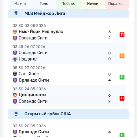
Матчи
Голы
Победы
Ничьи
Пораже...
MLS Мейджор Лига
02:30
02.08.2026
Нью-Йорк Ред Буллс
3
П
Орландо Сити
2
03:45
26.07.2026
Орландо Сити
0
Н
Нэшвилл
0
05:30
23.07.2026
Сан-Хосе
0
В
Орландо Сити
4
02:30
24.05.2026
Цинциннати
6
П
Орландо Сити
2
Открытый кубок США
02:30
20.05.2026
Орландо Сити
4
В