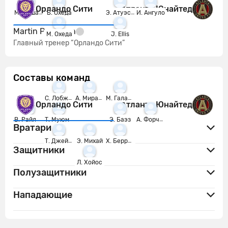
Орландо Сити
Атланта Юнайтед
М. Пашалич
Б. Охеда
Э. Атуэста
И. Ангуло
Martin Perelman
М. Охеда
J. Ellis
Главный тренер “Орландо Сити”
Составы команд
С. Лобжанидзе
А. Миранчук
М. Галарса
Орландо Сити
Атланта Юнайтед
В. Райлли
Т. Муюмба
Э. Баэз
А. Форчун
Вратари
Т. Джейкоб
Э. Михай
Х. Беррокал
Защитники
Л. Хойос
Полузащитники
Нападающие