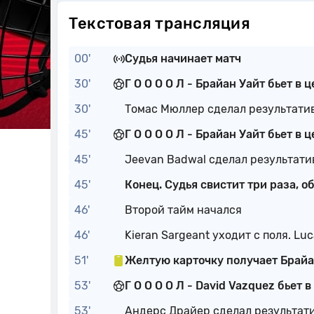
Текстовая трансляция
00'
Судья начинает матч
30'
Г О О О О Л - Брайан Уайт бьет в ц
30'
Томас Мюллер сделал результати
45'
Г О О О О Л - Брайан Уайт бьет в ц
45'
Jeevan Badwal сделал результати
45'
Конец. Судья свистит три раза, о
46'
Второй тайм начался
46'
Kieran Sargeant уходит с поля. L
51'
Желтую карточку получает Брайа
53'
Г О О О О Л - David Vazquez бьет в
53'
Андерс Драйер сделал результат