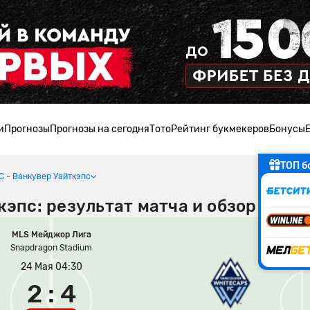
и
Прогнозы
Прогнозы на сегодня
Тото
Рейтинг букмекеров
Бонусы
ТОП б
FC - Ванкувер Уайткэпс
кэпс: результат матча и обзор игры
MLS Мейджор Лига
Snapdragon Stadium
24 Мая 04:30
2 : 4