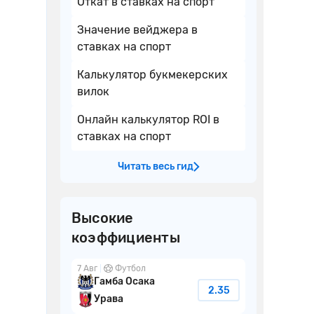
Откат в ставках на спорт
Значение вейджера в
ставках на спорт
Калькулятор букмекерских
вилок
Онлайн калькулятор ROI в
ставках на спорт
Читать весь гид
Высокие
коэффициенты
7 Авг
Футбол
Гамба Осака
2.35
Урава