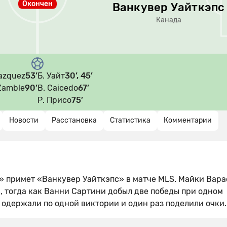
Окончен
Ванкувер Уайткэпс
Канада
Vazquez
53’
Б. Уайт
30’, 45’
Zamble
90’
B. Caicedo
67’
Р. Присо
75’
Новости
Расстановка
Статистика
Комментарии
» примет «Ванкувер Уайткэпс» в матче MLS. Майки Вара
, тогда как Ванни Сартини добыл две победы при одном
 одержали по одной виктории и один раз поделили очки.