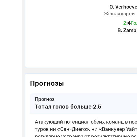
O. Verhoev
Желтая карточ
2
:
4
Го
B. Zamb
Прогнозы
Прогноз
Тотал голов больше 2.5
Атакующий потенциал обеих команд в пос
туров ни «Сан-Диего», ни «Ванкувер Уай
регулярно устраивают результативные вст