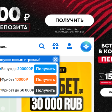
Еще…
онусов новым игрокам!
Получить
Бонус до
200000₽
Получить
Фрибет
10000₽
Получить
Фрибет до
30 000₽