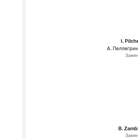
I. Pilch
А. Пеллегри
Заме
B. Zamb
Заме