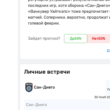
последних игр, хотя оборона «Сан-Диего»
«Ванкувер Уайткэпс» тоже предпочитает 
матчей. Соперники, вероятно, продолжат и
голевой феерии.
Зайдет прогноз?
Да
50%
Нет
50%
С
Личные встречи
Сан-Диего
П
30 Нояб 2
Сан-Диего