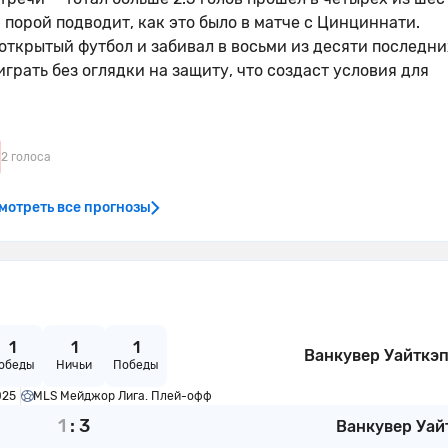
 порой подводит, как это было в матче с Цинциннати.
открытый футбол и забивал в восьми из десяти последни
грать без оглядки на защиту, что создаст условия для
2 голоса
мотреть все прогнозы
1
1
1
Ванкувер Уайткэ
обеды
Ничьи
Победы
025
MLS Мейджор Лига. Плей-офф
1
:
3
Ванкувер Уай