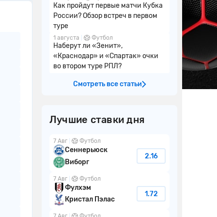
Как пройдут первые матчи Кубка
России? Обзор встреч в первом
туре
1 августа
Футбол
Наберут ли «Зенит»,
«Краснодар» и «Спартак» очки
во втором туре РПЛ?
Смотреть все статьи
Лучшие ставки дня
7 Авг
Футбол
Сеннерьюск
2.16
Виборг
7 Авг
Футбол
Фулхэм
1.72
Кристал Пэлас
7 Авг
Футбол