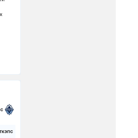
х
пс
ткэпс