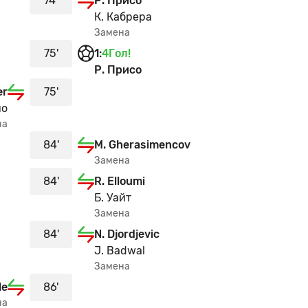
74'
Р. Присо
К. Кабрера
Замена
75'
1
:
4
Гол!
Р. Присо
er
75'
но
на
84'
M. Gherasimencov
Замена
84'
R. Elloumi
Б. Уайт
Замена
84'
N. Djordjevic
J. Badwal
Замена
le
86'
на