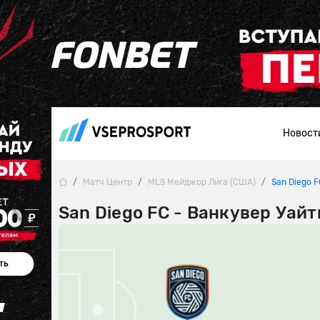
Новост
Матч Центр
MLS Мейджор Лига (США)
San Diego 
San Diego FC - Ванкувер Уайт