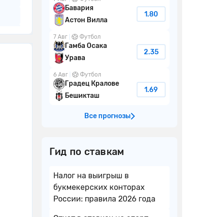
Бавария
1.80
Астон Вилла
7 Авг
Футбол
Гамба Осака
2.35
Урава
6 Авг
Футбол
Градец Кралове
1.69
Бешикташ
Все прогнозы
Гид по ставкам
Налог на выигрыш в
букмекерских конторах
России: правила 2026 года