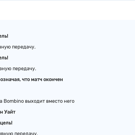
ель!
вную передачу.
ель!
вную передачу.
бозначая, что матч окончен
uca Bombino выходит вместо него
н Уайт
 цель!
ивную передачу.