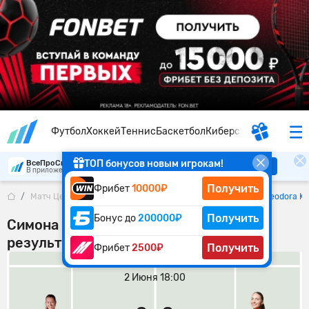
Футбол
Хоккей
Теннис
Баскетбол
Киберспорт
ТОП бонусов новым игрокам!
ВсеПроСпорт
Скачать
В приложении удобнее
Получить
Фрибет
10000₽
Матч Центр
Makarska (Хорватия)
Симона Вальтерт-Teodora Ko
Получить
Бонус до
200000₽
Симона Вальтерт - Teodora Kostovic:
результат матча и обзор игры
Получить
Фрибет
2500₽
2 Июня 18:00