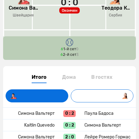
0 : 0
Симона Ва..
Теодора К..
Окончен
Швейцария
Сербия
6
1-й сет
0
6
2-й сет
3
Итого
Дома
В гостях
0 : 2
Симона Вальтерт
Паула Бадоса
0 : 2
Kaitlin Quevedo
Симона Вальтерт
2 : 0
Симона Вальтерт
Лейре Ромеро Гормас