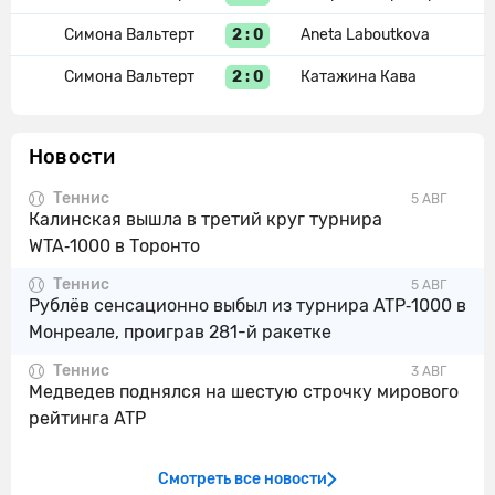
2 : 0
Симона Вальтерт
Aneta Laboutkova
2 : 0
Симона Вальтерт
Катажина Кава
Новости
Теннис
5 АВГ
Калинская вышла в третий круг турнира
WTA‑1000 в Торонто
Теннис
5 АВГ
Рублёв сенсационно выбыл из турнира ATP‑1000 в
Монреале, проиграв 281-й ракетке
Теннис
3 АВГ
Медведев поднялся на шестую строчку мирового
рейтинга ATP
Смотреть все новости