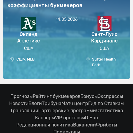
коэффициенты букмекеров
14.05.2026
Окленд
Сент-Луис
Атлетикс
Кардиналс
США
США
США. MLB
Sutter Health
Park
Прогнозы
Рейтинг букмекеров
Бонусы
Экспрессы
Новости
Блоги
Трибуна
Матч центр
Гид по Ставкам
Трансляции
Партнерские программы
Статистика
Капперы
VIP прогнозы
О Нас
Редакционная политика
Вакансии
Фрибеты
Промокоды