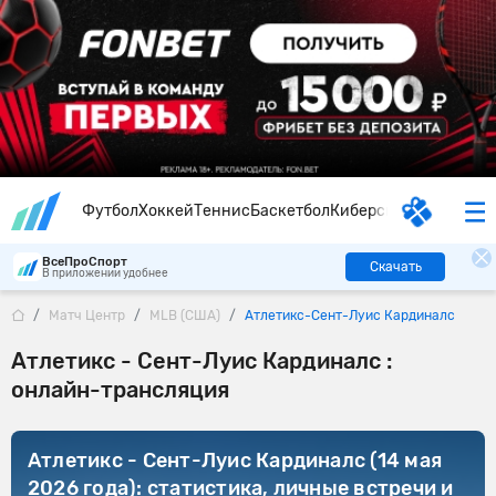
Футбол
Хоккей
Теннис
Баскетбол
Киберспорт
ВсеПроСпорт
Скачать
В приложении удобнее
Матч Центр
MLB (США)
Атлетикс-Сент-Луис Кардиналс
Атлетикс - Сент-Луис Кардиналс :
онлайн-трансляция
Атлетикс - Сент-Луис Кардиналс (14 мая
2026 года): статистика, личные встречи и