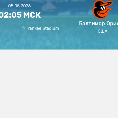
05.05.2026
02:05 МСК
Балтимор Ори
Yankee Stadium
США