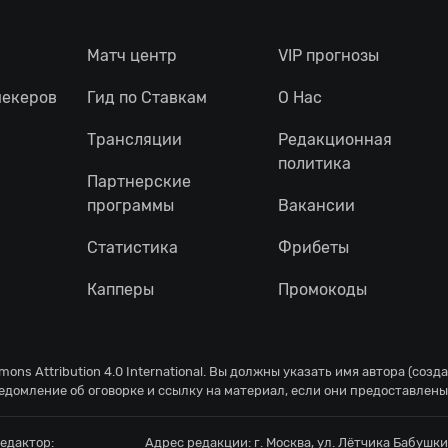
Матч центр
VIP прогнозы
мекеров
Гид по Ставкам
О Нас
Трансляции
Редакционная
политика
Партнерские
программы
Вакансии
Статистика
Фрибеты
Капперы
Промокоды
ons Attribution 4.0 International
. Вы должны указать имя автора (созд
едомление об оговорке и ссылку на материал, если они предоставлены
едактор:
Адрес редакции:
г. Москва, ул. Лётчика Бабушкин