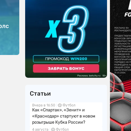
олс
Статьи
Вчера в 16:50
Футбол
Как «Спартак», «Зенит» и
«Краснодар» стартуют в новом
розыгрыше Кубка России?
4 августа
Футбол