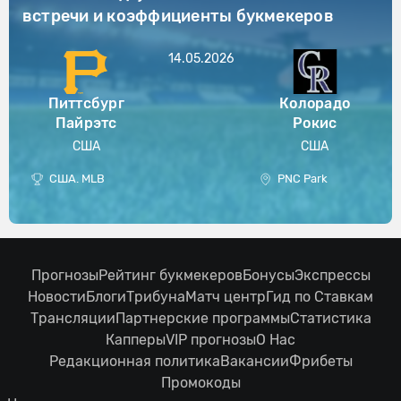
встречи и коэффициенты букмекеров
14.05.2026
Питтсбург
Колорадо
Пайрэтс
Poкиc
США
США
США. MLB
PNC Park
Прогнозы
Рейтинг букмекеров
Бонусы
Экспрессы
Новости
Блоги
Трибуна
Матч центр
Гид по Ставкам
Трансляции
Партнерские программы
Статистика
Капперы
VIP прогнозы
О Нас
Редакционная политика
Вакансии
Фрибеты
Промокоды