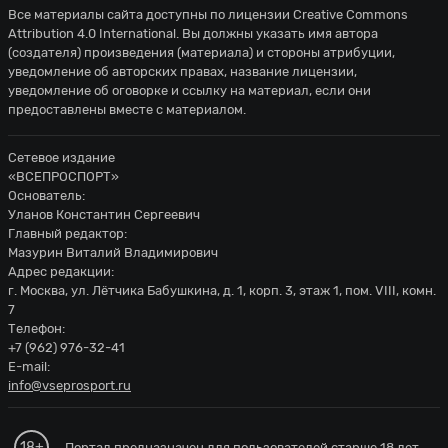
Все материалы сайта доступны по лицензии
Creative Commons
Attribution 4.0 International
. Вы должны указать имя автора
(создателя) произведения (материала) и стороны атрибуции,
уведомление об авторских правах, название лицензии,
уведомление об оговорке и ссылку на материал, если они
предоставлены вместе с материалом.
Сетевое издание
«ВСЕПРОСПОРТ»
Основатель:
Уланов Константин Сергеевич
Главный редактор:
Мазурин Виталий Владимирович
Адрес редакции:
г. Москва, ул. Лётчика Бабушкина, д. 1, корп. 3, этаж 1, пом. VIII, комн.
7
Телефон:
+7 (962) 976-32-41
E-mail:
info@vseprosport.ru
18+
Портал предназначен для пользователей старше 18 лет.